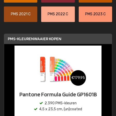
PMS 2021 C
PMS 2022 C
PMS 2023 C
PMS-KLEURENWAAIER KOPEN
€179,95
Pantone Formula Guide GP1601B
2.390 PMS-kleuren
4,5 x 23,5 cm, (un)coated