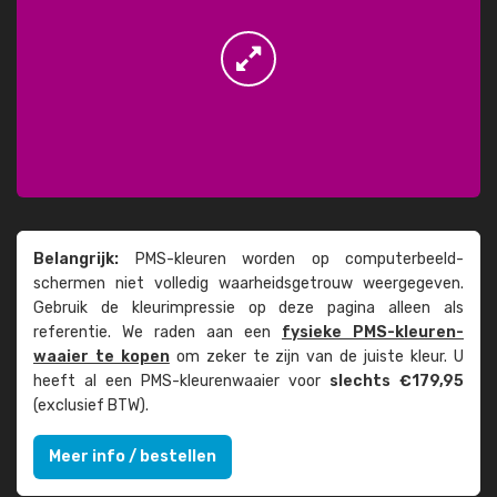
Belangrijk:
PMS-kleuren worden op computer­beeld­
schermen niet volledig waarheids­­getrouw weer­gegeven.
Gebruik de kleur­impressie op deze pagina alleen als
referentie. We raden aan een
fysieke PMS-kleuren­
waaier te kopen
om zeker te zijn van de juiste kleur. U
heeft al een PMS-kleuren­waaier voor
slechts €179,95
(exclusief BTW).
Meer info / bestellen