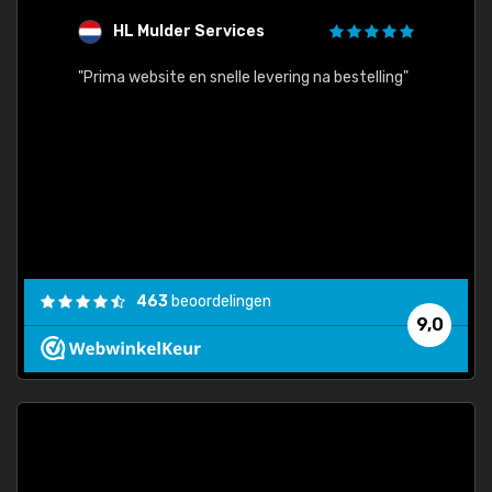
HL Mulder Services
T
"
"Prima website en snelle levering na bestelling"
"Alles
463
beoordelingen
9,0