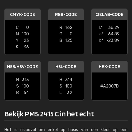
CMYK-CODE
RGB-CODE
CIELAB-CODE
C
0
R
162
L*
36.29
M
100
G
0
a*
64.89
Y
23
B
125
b*
-23.89
K
36
HSB/HSV-CODE
HSL-CODE
HEX-CODE
H
313
H
314
S
100
S
100
#A2007D
B
64
L
32
Bekijk PMS 2415 C in het echt
Het is risicovol om enkel op basis van een kleur op een