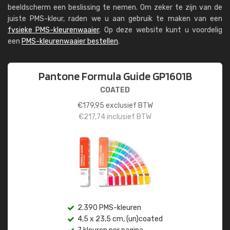
beeldscherm een beslissing te nemen. Om zeker te zijn van de
juiste PMS-kleur, raden we u aan gebruik te maken van een
fysieke PMS-kleurenwaaier
. Op deze website kunt u voordelig
een
PMS-kleurenwaaier bestellen
.
Pantone Formula Guide GP1601B
COATED
€
179,95
exclusief BTW
€
217,74
inclusief BTW
2.390 PMS-kleuren
4,5 x 23,5 cm, (un)coated