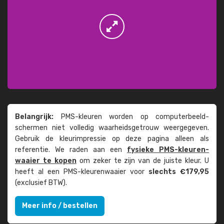
Belangrijk:
PMS-kleuren worden op computer­beeld­
schermen niet volledig waarheids­­getrouw weer­gegeven.
Gebruik de kleur­impressie op deze pagina alleen als
referentie. We raden aan een
fysieke PMS-kleuren­
waaier te kopen
om zeker te zijn van de juiste kleur. U
heeft al een PMS-kleuren­waaier voor
slechts €179,95
(exclusief BTW).
Meer info / bestellen