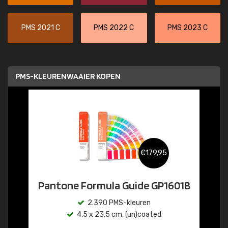
PMS 2021 C
PMS 2022 C
PMS 2023 C
PMS-KLEURENWAAIER KOPEN
€179,95
Pantone Formula Guide GP1601B
2.390 PMS-kleuren
4,5 x 23,5 cm, (un)coated