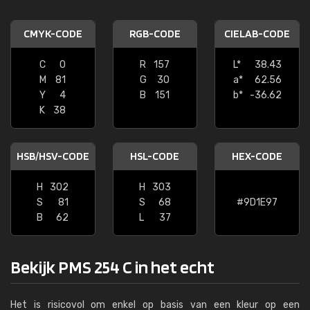
CMYK-CODE
RGB-CODE
CIELAB-CODE
C
0
R
157
L*
38.43
M
81
G
30
a*
62.56
Y
4
B
151
b*
-36.62
K
38
HSB/HSV-CODE
HSL-CODE
HEX-CODE
H
302
H
303
S
81
S
68
#9D1E97
B
62
L
37
Bekijk PMS 254 C in het echt
Het is risicovol om enkel op basis van een kleur op een