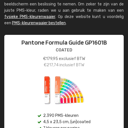
beeldscherm een beslissing te nemen. Om zeker te zijn van de
juiste PMS-kleur, raden we u aan gebruik te maken van een
fysieke PMS-kleurenwaaier
. Op deze website kunt u voordelig
een
PMS-kleurenwaaier bestellen
.
Pantone Formula Guide GP1601B
COATED
€
179,95
exclusief BTW
€
217,74
inclusief BTW
2.390 PMS-kleuren
4,5 x 23,5 cm, (un)coated