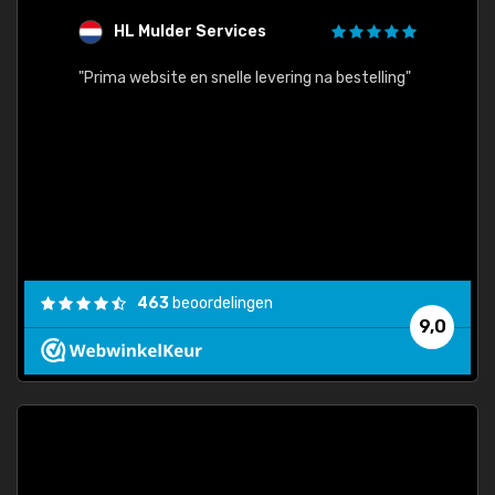
HL Mulder Services
T
"
"Prima website en snelle levering na bestelling"
"Alles
463
beoordelingen
9,0