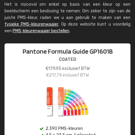
Het is risicovol om enkel op basis van een kleur op een
beeldscherm een beslissing te nemen. Om zeker te zijn van de
juiste PMS-kleur, raden we u aan gebruik te maken van een
fysieke PMS-kleurenwaaier
. Op deze website kunt u voordelig
een
PMS-kleurenwaaier bestellen
.
Pantone Formula Guide GP1601B
COATED
€
179,95
exclusief BTW
€
217,74
inclusief BTW
2.390 PMS-kleuren