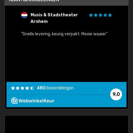
Musis & Stadstheater
L
Arnhem
rt.
"Rapid
egards
"Snelle levering, keurig verpakt. Mooie waaier"
els.
econd
/my-
ding
480
beoordelingen
e
9,0
 and