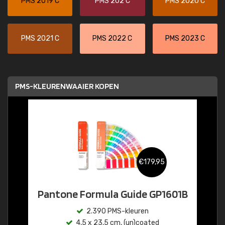
PMS 2019 C
PMS 202 C
PMS 2020 C
PMS 2021 C
PMS 2022 C
PMS 2023 C
PMS-KLEURENWAAIER KOPEN
€179,95
Pantone Formula Guide GP1601B
2.390 PMS-kleuren
4,5 x 23,5 cm, (un)coated