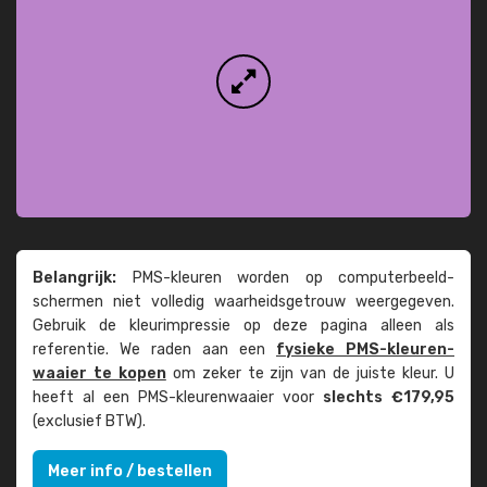
Belangrijk:
PMS-kleuren worden op computer­beeld­
schermen niet volledig waarheids­­getrouw weer­gegeven.
Gebruik de kleur­impressie op deze pagina alleen als
referentie. We raden aan een
fysieke PMS-kleuren­
waaier te kopen
om zeker te zijn van de juiste kleur. U
heeft al een PMS-kleuren­waaier voor
slechts €179,95
(exclusief BTW).
Meer info / bestellen