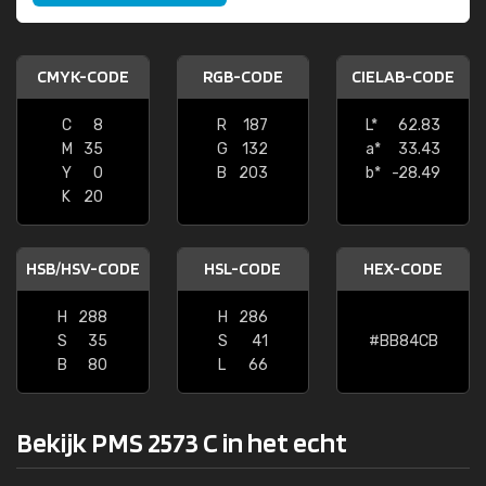
CMYK-CODE
RGB-CODE
CIELAB-CODE
C
8
R
187
L*
62.83
M
35
G
132
a*
33.43
Y
0
B
203
b*
-28.49
K
20
HSB/HSV-CODE
HSL-CODE
HEX-CODE
H
288
H
286
S
35
S
41
#BB84CB
B
80
L
66
Bekijk PMS 2573 C in het echt