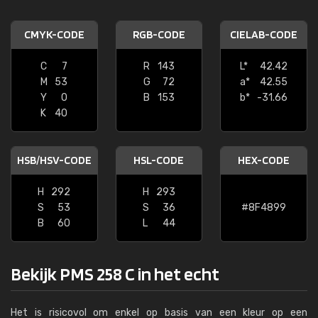
CMYK-CODE
RGB-CODE
CIELAB-CODE
C
7
R
143
L*
42.42
M
53
G
72
a*
42.55
Y
0
B
153
b*
-31.66
K
40
HSB/HSV-CODE
HSL-CODE
HEX-CODE
H
292
H
293
S
53
S
36
#8F4899
B
60
L
44
Bekijk PMS 258 C in het echt
Het is risicovol om enkel op basis van een kleur op een