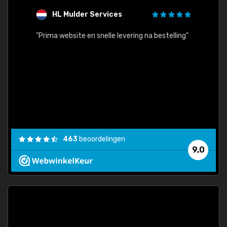
HL Mulder Services
T
"
"Prima website en snelle levering na bestelling"
"Alles
463
beoordelingen
9,0