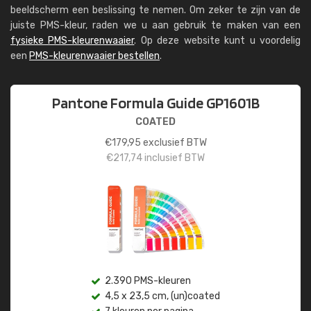
beeldscherm een beslissing te nemen. Om zeker te zijn van de
juiste PMS-kleur, raden we u aan gebruik te maken van een
fysieke PMS-kleurenwaaier
. Op deze website kunt u voordelig
een
PMS-kleurenwaaier bestellen
.
Pantone Formula Guide GP1601B
COATED
€
179,95
exclusief BTW
€
217,74
inclusief BTW
2.390 PMS-kleuren
4,5 x 23,5 cm, (un)coated