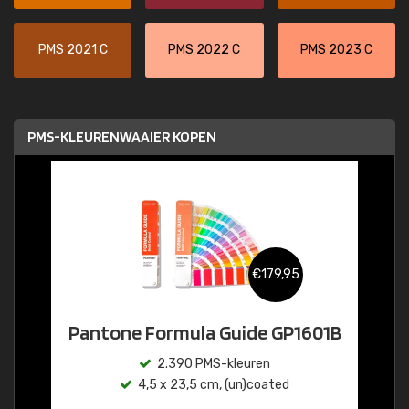
PMS 2021 C
PMS 2022 C
PMS 2023 C
PMS-KLEURENWAAIER KOPEN
€179,95
Pantone Formula Guide GP1601B
2.390 PMS-kleuren
4,5 x 23,5 cm, (un)coated