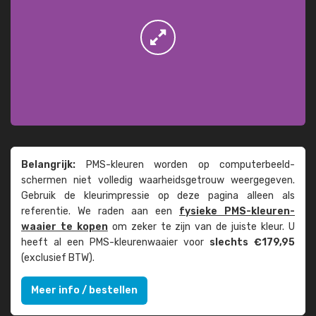
Belangrijk:
PMS-kleuren worden op computer­beeld­
schermen niet volledig waarheids­­getrouw weer­gegeven.
Gebruik de kleur­impressie op deze pagina alleen als
referentie. We raden aan een
fysieke PMS-kleuren­
waaier te kopen
om zeker te zijn van de juiste kleur. U
heeft al een PMS-kleuren­waaier voor
slechts €179,95
(exclusief BTW).
Meer info / bestellen