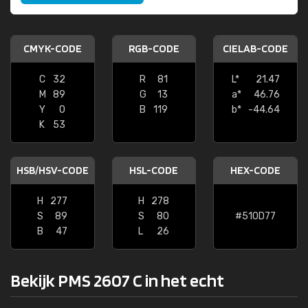
CMYK-CODE
RGB-CODE
CIELAB-CODE
C
32
R
81
L*
21.47
M
89
G
13
a*
46.76
Y
0
B
119
b*
-44.64
K
53
HSB/HSV-CODE
HSL-CODE
HEX-CODE
H
277
H
278
S
89
S
80
#510D77
B
47
L
26
Bekijk PMS 2607 C in het echt