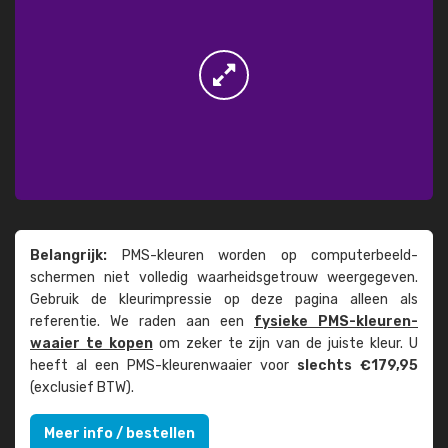
Belangrijk:
PMS-kleuren worden op computer­beeld­
schermen niet volledig waarheids­­getrouw weer­gegeven.
Gebruik de kleur­impressie op deze pagina alleen als
referentie. We raden aan een
fysieke PMS-kleuren­
waaier te kopen
om zeker te zijn van de juiste kleur. U
heeft al een PMS-kleuren­waaier voor
slechts €179,95
(exclusief BTW).
Meer info / bestellen