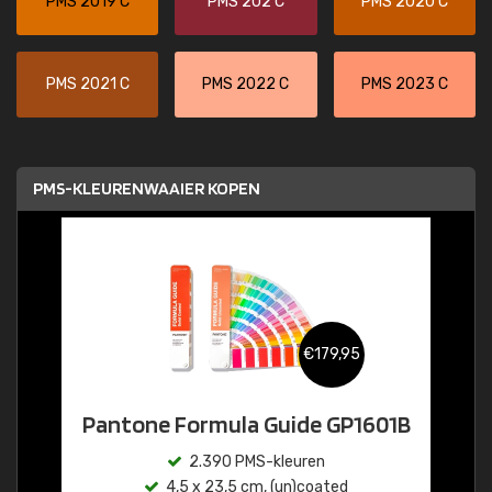
PMS 2019 C
PMS 202 C
PMS 2020 C
PMS 2021 C
PMS 2022 C
PMS 2023 C
PMS-KLEURENWAAIER KOPEN
€179,95
Pantone Formula Guide GP1601B
2.390 PMS-kleuren
4,5 x 23,5 cm, (un)coated