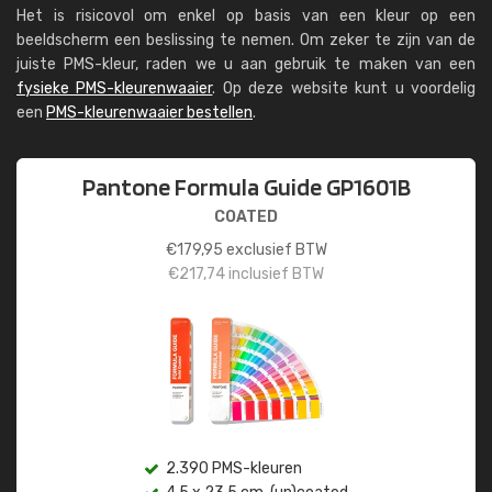
Het is risicovol om enkel op basis van een kleur op een
beeldscherm een beslissing te nemen. Om zeker te zijn van de
juiste PMS-kleur, raden we u aan gebruik te maken van een
fysieke PMS-kleurenwaaier
. Op deze website kunt u voordelig
een
PMS-kleurenwaaier bestellen
.
Pantone Formula Guide GP1601B
COATED
€
179,95
exclusief BTW
€
217,74
inclusief BTW
2.390 PMS-kleuren