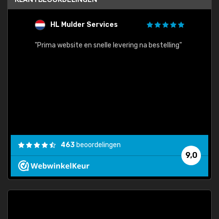
HL Mulder Services
T
"
"Prima website en snelle levering na bestelling"
"Alles
463
beoordelingen
9,0