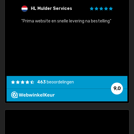
HL Mulder Services
T
"
"Prima website en snelle levering na bestelling"
"Alles
463
beoordelingen
9,0