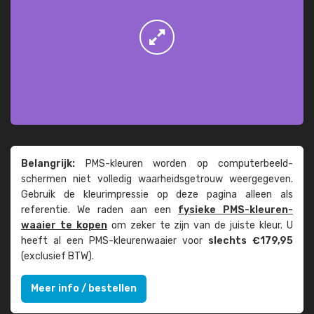
Belangrijk:
PMS-kleuren worden op computer­beeld­
schermen niet volledig waarheids­­getrouw weer­gegeven.
Gebruik de kleur­impressie op deze pagina alleen als
referentie. We raden aan een
fysieke PMS-kleuren­
waaier te kopen
om zeker te zijn van de juiste kleur. U
heeft al een PMS-kleuren­waaier voor
slechts €179,95
(exclusief BTW).
Meer info / bestellen