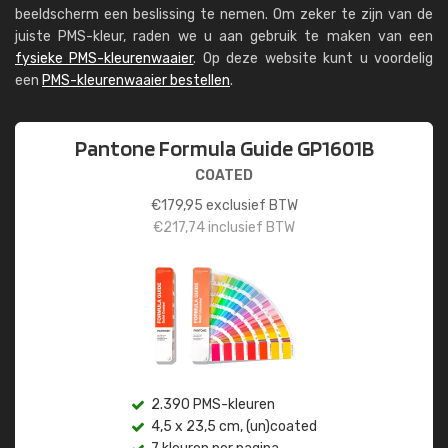
beeldscherm een beslissing te nemen. Om zeker te zijn van de
juiste PMS-kleur, raden we u aan gebruik te maken van een
fysieke PMS-kleurenwaaier
. Op deze website kunt u voordelig
een
PMS-kleurenwaaier bestellen
.
Pantone Formula Guide GP1601B
COATED
€
179,95
exclusief BTW
€
217,74
inclusief BTW
2.390 PMS-kleuren
4,5 x 23,5 cm, (un)coated