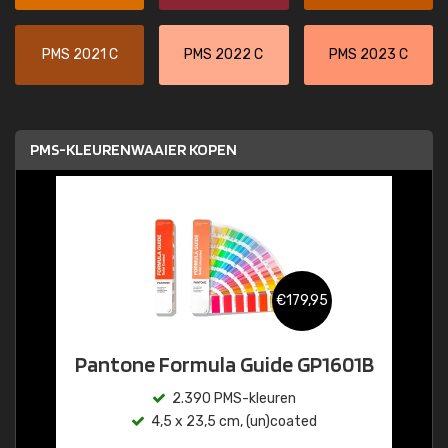
PMS 2021 C
PMS 2022 C
PMS 2023 C
PMS-KLEURENWAAIER KOPEN
€179,95
Pantone Formula Guide GP1601B
2.390 PMS-kleuren
4,5 x 23,5 cm, (un)coated