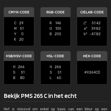
CMYK-CODE
RGB-CODE
CIELAB-CODE
C
29
R
146
L*
51.42
M
51
G
100
a*
39.82
Y
0
B
205
b*
-47.82
K
20
HSB/HSV-CODE
HSL-CODE
HEX-CODE
H
266
H
266
S
51
S
51
#9264CD
B
80
L
60
Bekijk PMS 265 C in het echt
Het is risicovol om enkel op basis van een kleur op een