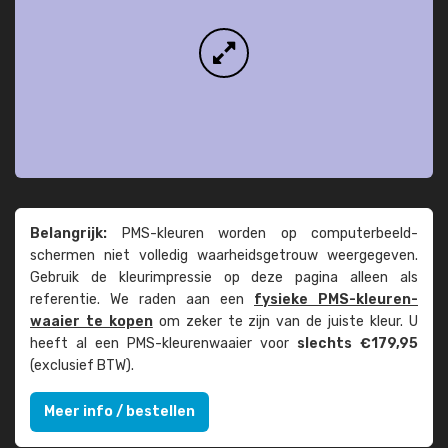
Belangrijk:
PMS-kleuren worden op computer­beeld­
schermen niet volledig waarheids­­getrouw weer­gegeven.
Gebruik de kleur­impressie op deze pagina alleen als
referentie. We raden aan een
fysieke PMS-kleuren­
waaier te kopen
om zeker te zijn van de juiste kleur. U
heeft al een PMS-kleuren­waaier voor
slechts €179,95
(exclusief BTW).
Meer info / bestellen