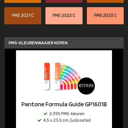
PMS 2021 C
PMS 2022 C
PMS 2023 C
PMS-KLEURENWAAIER KOPEN
€179,95
Pantone Formula Guide GP1601B
2.390 PMS-kleuren
4,5 x 23,5 cm, (un)coated