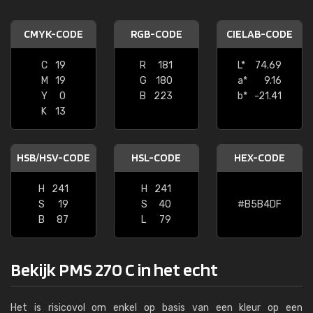
CMYK-CODE
RGB-CODE
CIELAB-CODE
C
19
R
181
L*
74.69
M
19
G
180
a*
9.16
Y
0
B
223
b*
-21.41
K
13
HSB/HSV-CODE
HSL-CODE
HEX-CODE
H
241
H
241
S
19
S
40
#B5B4DF
B
87
L
79
Bekijk PMS 270 C in het echt
Het is risicovol om enkel op basis van een kleur op een