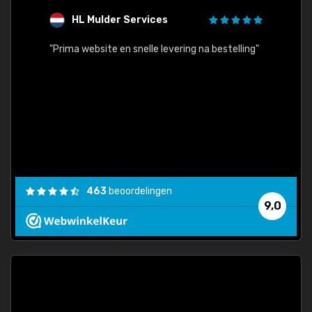
HL Mulder Services
T
"
"Prima website en snelle levering na bestelling"
"Alles
463
beoordelingen
9,0