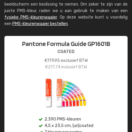
beeldscherm een beslissing te nemen. Om zeker te zijn van de
juiste PMS-kleur, raden we u aan gebruik te maken van een
fysieke PMS-kleurenwaaier
. Op deze website kunt u voordelig
een
PMS-kleurenwaaier bestellen
.
Pantone Formula Guide GP1601B
COATED
€
179,95
exclusief BTW
€
217,74
inclusief BTW
2.390 PMS-kleuren
4,5 x 23,5 cm, (un)coated