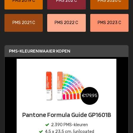
PMS 2019 C
PMS 202 C
PMS 2020 C
PMS 2021 C
PMS 2022 C
PMS 2023 C
PMS-KLEURENWAAIER KOPEN
€179,95
Pantone Formula Guide GP1601B
2.390 PMS-kleuren
4,5 x 23,5 cm, (un)coated