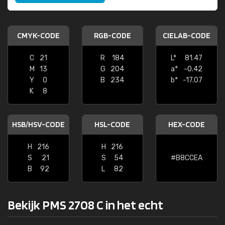
CMYK-CODE
RGB-CODE
CIELAB-CODE
C
21
R
184
L*
81.47
M
13
G
204
a*
-0.42
Y
0
B
234
b*
-17.07
K
8
HSB/HSV-CODE
HSL-CODE
HEX-CODE
H
216
H
216
S
21
S
54
#B8CCEA
B
92
L
82
Bekijk PMS 2708 C in het echt