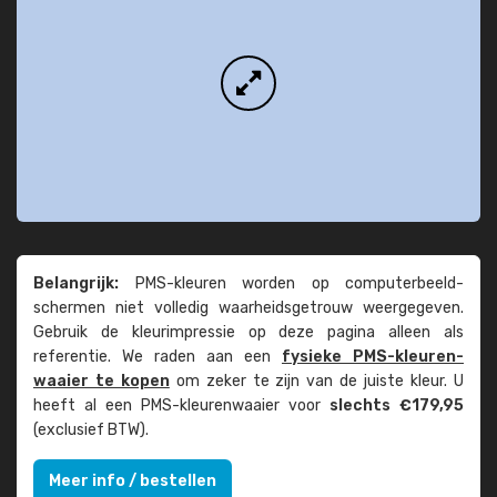
Belangrijk:
PMS-kleuren worden op computer­beeld­
schermen niet volledig waarheids­­getrouw weer­gegeven.
Gebruik de kleur­impressie op deze pagina alleen als
referentie. We raden aan een
fysieke PMS-kleuren­
waaier te kopen
om zeker te zijn van de juiste kleur. U
heeft al een PMS-kleuren­waaier voor
slechts €179,95
(exclusief BTW).
Meer info / bestellen