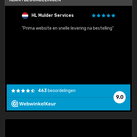
HL Mulder Services
T
"
"Prima website en snelle levering na bestelling"
"Alles
463
beoordelingen
9,0