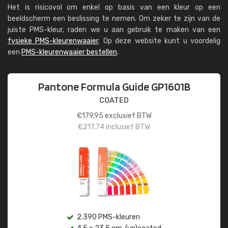
Het is risicovol om enkel op basis van een kleur op een
beeldscherm een beslissing te nemen. Om zeker te zijn van de
juiste PMS-kleur, raden we u aan gebruik te maken van een
fysieke PMS-kleurenwaaier
. Op deze website kunt u voordelig
een
PMS-kleurenwaaier bestellen
.
Pantone Formula Guide GP1601B
COATED
€
179,95
exclusief BTW
€
217,74
inclusief BTW
2.390 PMS-kleuren