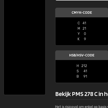
CMYK-CODE
C
41
M
21
Y
0
K
9
HSB/HSV-CODE
H
212
S
41
B
91
Bekijk PMS 278 C in 
Het is risicovol om enkel op basi