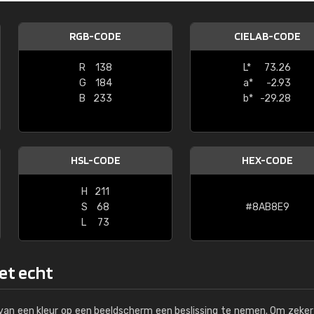
Kambier BV
RGB-CODE
CIELAB-CODE
"Super snelle service en zeer betaal
R
138
L*
73.26
G
184
a*
-2.93
B
233
b*
-29.28
HSL-CODE
HEX-CODE
H
211
S
68
#8AB8E9
L
73
het echt
s van een kleur op een beeldscherm een beslissing te nemen. Om zeker 