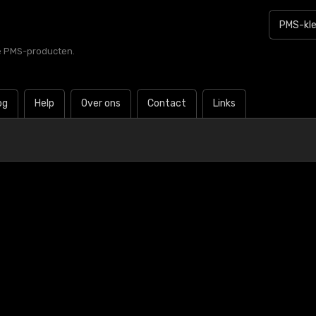
le PMS-producten.
og
Help
Over ons
Contact
Links