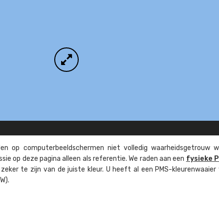
n op computer­beeld­schermen niet volledig waarheids­­getrouw w
ssie op deze pagina alleen als referentie. We raden aan een
fysieke 
eker te zijn van de juiste kleur. U heeft al een PMS-kleuren­waaier
W).