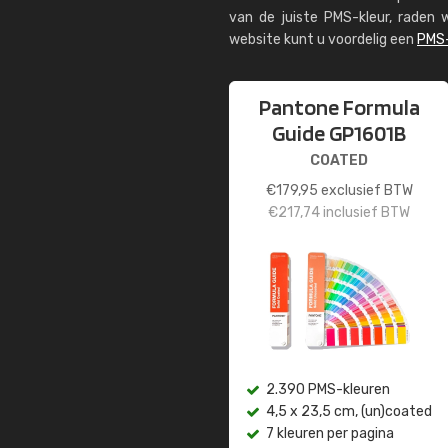
van de juiste PMS-kleur, rade
website kunt u voordelig een
PMS-
Pantone Formula
Guide GP1601B
COATED
€
179,95
exclusief BTW
€
217,74
inclusief BTW
2.390 PMS-kleuren
4,5 x 23,5 cm, (un)coated
7 kleuren per pagina