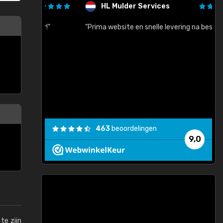
HL Mulder Services
baar!"
"Prima website en snelle levering na bestelling"
"
463
beoordelingen
9,0
te zijn