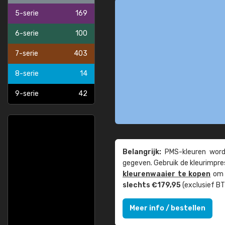
5-serie
169
6-serie
100
7-serie
403
8-serie
14
9-serie
42
Belangrijk:
PMS-kleuren worde
gegeven. Gebruik de kleur­impre
kleuren­waaier te kopen
om z
slechts €179,95
(exclusief BT
Meer info / bestellen