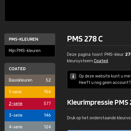
PMS 278 C
PMS-KLEUREN
Mijn PMS-kleuren
Deze pagina toont PMS-kleur
27
kleursysteem
Coated
.
COATED
Op deze website kunt u me
Basiskleuren
52
Heeft u nog geen account? 
1-serie
154
Kleurimpressie PMS 
2-serie
577
3-serie
146
Druk op het onderstaande kleurvo
4-serie
124