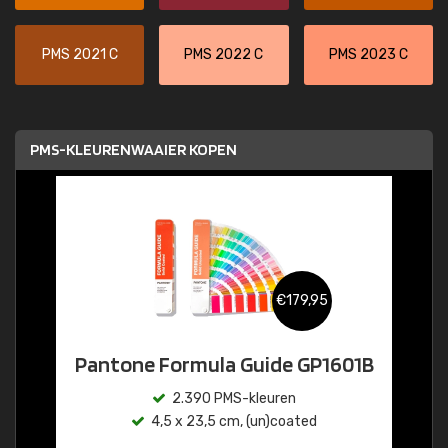
PMS 2021 C
PMS 2022 C
PMS 2023 C
PMS-KLEURENWAAIER KOPEN
€179,95
Pantone Formula Guide GP1601B
2.390 PMS-kleuren
4,5 x 23,5 cm, (un)coated