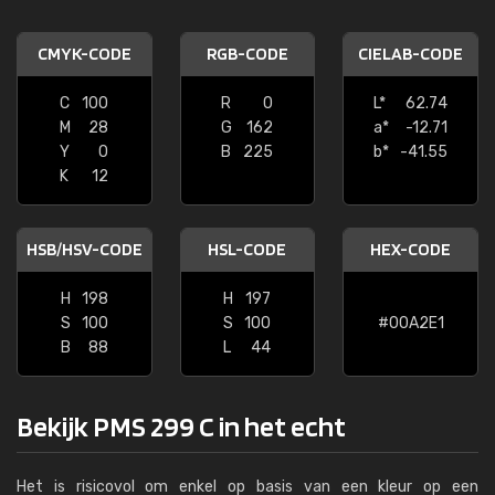
CMYK-CODE
RGB-CODE
CIELAB-CODE
C
100
R
0
L*
62.74
M
28
G
162
a*
-12.71
Y
0
B
225
b*
-41.55
K
12
HSB/HSV-CODE
HSL-CODE
HEX-CODE
H
198
H
197
S
100
S
100
#00A2E1
B
88
L
44
Bekijk PMS 299 C in het echt
Het is risicovol om enkel op basis van een kleur op een