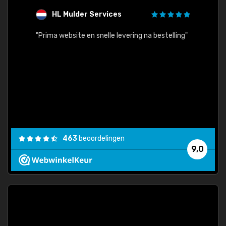
HL Mulder Services
T
"
"Prima website en snelle levering na bestelling"
"Alles
463
beoordelingen
9,0