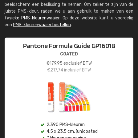
beeldscherm een beslissing te nemen. Om zeker te zijn van de
juiste PMS-kleur, raden we u aan gebruik te maken van een
fysieke PMS-kleurenwaaier
. Op deze website kunt u voordelig
een
PMS-kleurenwaaier bestellen
.
Pantone Formula Guide GP1601B
COATED
€
179,95
exclusief BTW
€
217,74
inclusief BTW
2.390 PMS-kleuren
4,5 x 23,5 cm, (un)coated