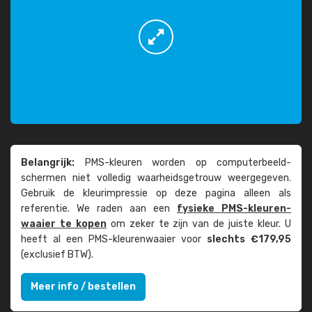
Belangrijk:
PMS-kleuren worden op computer­beeld­
schermen niet volledig waarheids­­getrouw weer­gegeven.
Gebruik de kleur­impressie op deze pagina alleen als
referentie. We raden aan een
fysieke PMS-kleuren­
waaier te kopen
om zeker te zijn van de juiste kleur. U
heeft al een PMS-kleuren­waaier voor
slechts €179,95
(exclusief BTW).
Meer info / bestellen