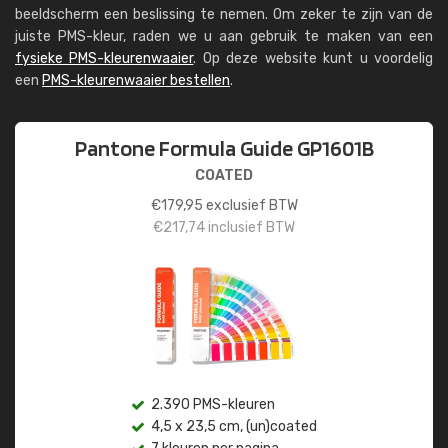
beeldscherm een beslissing te nemen. Om zeker te zijn van de
juiste PMS-kleur, raden we u aan gebruik te maken van een
fysieke PMS-kleurenwaaier
. Op deze website kunt u voordelig
een
PMS-kleurenwaaier bestellen
.
Pantone Formula Guide GP1601B
COATED
€
179,95
exclusief BTW
€
217,74
inclusief BTW
2.390 PMS-kleuren
4,5 x 23,5 cm, (un)coated