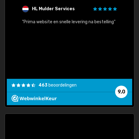
HL Mulder Services
T
"
"Prima website en snelle levering na bestelling"
"Alles
463
beoordelingen
9,0