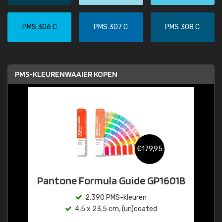
PMS 306 C
PMS 307 C
PMS 308 C
PMS-KLEURENWAAIER KOPEN
€179,95
Pantone Formula Guide GP1601B
2.390 PMS-kleuren
4,5 x 23,5 cm, (un)coated