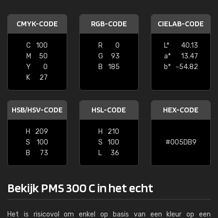
CMYK-CODE
RGB-CODE
CIELAB-CODE
C
100
R
0
L*
40.13
M
50
G
93
a*
13.47
Y
0
B
185
b*
-54.82
K
27
HSB/HSV-CODE
HSL-CODE
HEX-CODE
H
209
H
210
S
100
S
100
#005DB9
B
73
L
36
Bekijk PMS 300 C in het echt
Het is risicovol om enkel op basis van een kleur op een