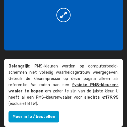
Belangrijk:
PMS-kleuren worden op computer­beeld­
schermen niet volledig waarheids­­getrouw weer­gegeven.
Gebruik de kleur­impressie op deze pagina alleen als
referentie. We raden aan een
fysieke PMS-kleuren­
waaier te kopen
om zeker te zijn van de juiste kleur. U
heeft al een PMS-kleuren­waaier voor
slechts €179,95
(exclusief BTW).
Meer info / bestellen