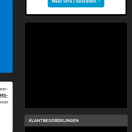
Meer info / bestellen
eer­
PMS-
 voor
KLANTBEOORDELINGEN