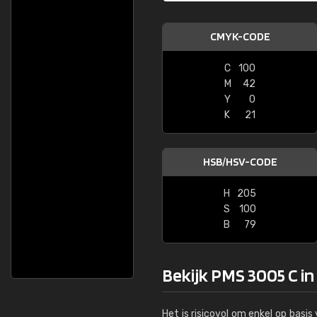
CMYK-CODE
C
100
M
42
Y
0
K
21
HSB/HSV-CODE
H
205
S
100
B
79
Bekijk PMS 3005 C in
Het is risicovol om enkel op basi