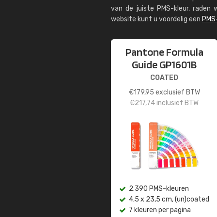
van de juiste PMS-kleur, rade
website kunt u voordelig een
PMS-
Pantone Formula
Guide GP1601B
COATED
€
179,95
exclusief BTW
€
217,74
inclusief BTW
2.390 PMS-kleuren
4,5 x 23,5 cm, (un)coated
7 kleuren per pagina