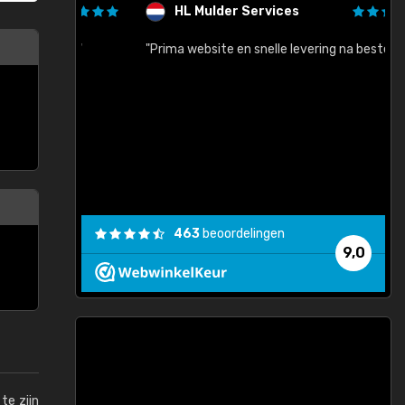
HL Mulder Services
baar!"
"Prima website en snelle levering na bestelling"
"
463
beoordelingen
9,0
te zijn