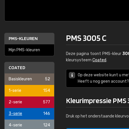
PMS 3005 C
PMS-KLEUREN
Mijn PMS-kleuren
Deze pagina toont PMS-kleur
30
kleursysteem
Coated
.
COATED
Op deze website kunt u me
Basiskleuren
52
Heeft u nog geen account? 
1-serie
154
Kleurimpressie PMS 
2-serie
577
3-serie
146
Druk op het onderstaande kleurvo
4-serie
124