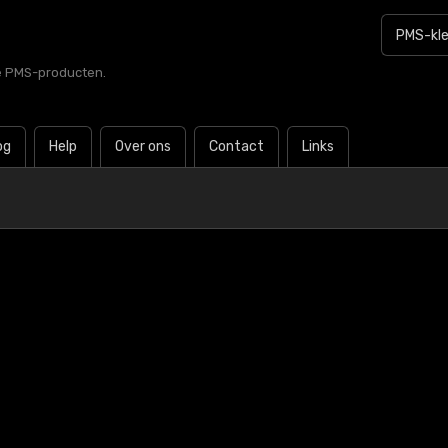
le PMS-producten.
og
Help
Over ons
Contact
Links