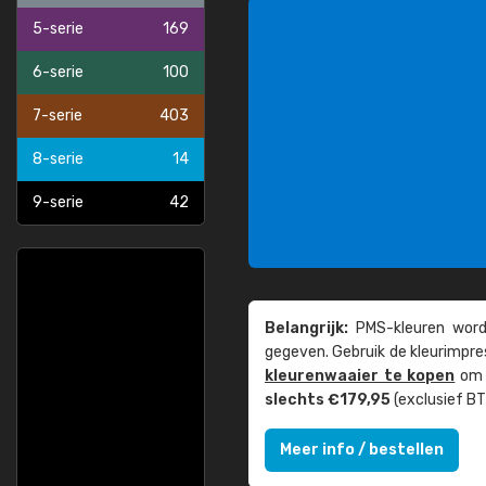
5-serie
169
6-serie
100
7-serie
403
8-serie
14
9-serie
42
Belangrijk:
PMS-kleuren worde
gegeven. Gebruik de kleur­impre
kleuren­waaier te kopen
om z
slechts €179,95
(exclusief BT
Meer info / bestellen