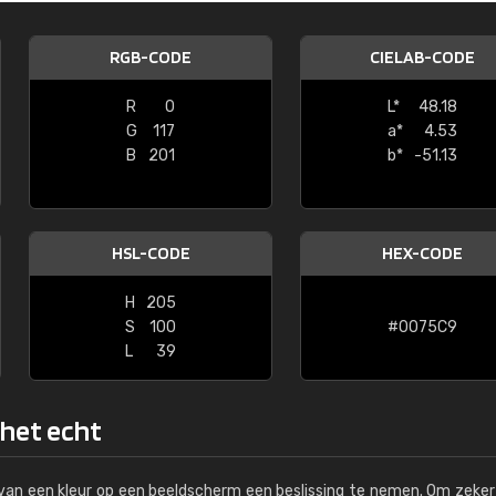
Kambier BV
RGB-CODE
CIELAB-CODE
"Super snelle service en zeer betaal
R
0
L*
48.18
G
117
a*
4.53
B
201
b*
-51.13
HSL-CODE
HEX-CODE
H
205
S
100
#0075C9
L
39
 het echt
s van een kleur op een beeldscherm een beslissing te nemen. Om zeker 