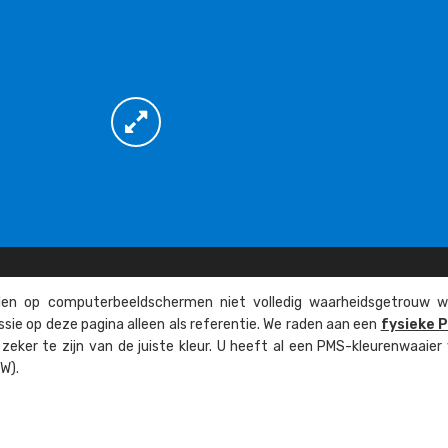
n op computer­beeld­schermen niet volledig waarheids­­getrouw w
ssie op deze pagina alleen als referentie. We raden aan een
fysieke 
eker te zijn van de juiste kleur. U heeft al een PMS-kleuren­waaier
W).