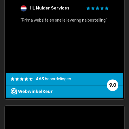
HL Mulder Services
T
"
"Prima website en snelle levering na bestelling"
"Alles
463
beoordelingen
9,0