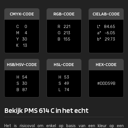
CMYK-CODE
RGB-CODE
CIELAB-CODE
C
0
R
221
L*
84.65
M
4
G
213
a*
-6.05
Y
30
B
155
b*
29.73
K
13
HSB/HSV-CODE
HSL-CODE
HEX-CODE
H
54
H
53
S
30
S
49
#DDD59B
B
87
L
74
Bekijk PMS 614 C in het echt
Het is risicovol om enkel op basis van een kleur op een