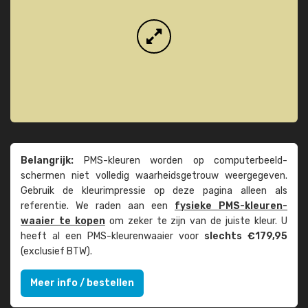
Belangrijk:
PMS-kleuren worden op computer­beeld­
schermen niet volledig waarheids­­getrouw weer­gegeven.
Gebruik de kleur­impressie op deze pagina alleen als
referentie. We raden aan een
fysieke PMS-kleuren­
waaier te kopen
om zeker te zijn van de juiste kleur. U
heeft al een PMS-kleuren­waaier voor
slechts €179,95
(exclusief BTW).
Meer info / bestellen