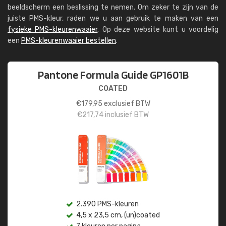
beeldscherm een beslissing te nemen. Om zeker te zijn van de
juiste PMS-kleur, raden we u aan gebruik te maken van een
fysieke PMS-kleurenwaaier
. Op deze website kunt u voordelig
een
PMS-kleurenwaaier bestellen
.
Pantone Formula Guide GP1601B
COATED
€
179,95
exclusief BTW
€
217,74
inclusief BTW
2.390 PMS-kleuren
4,5 x 23,5 cm, (un)coated