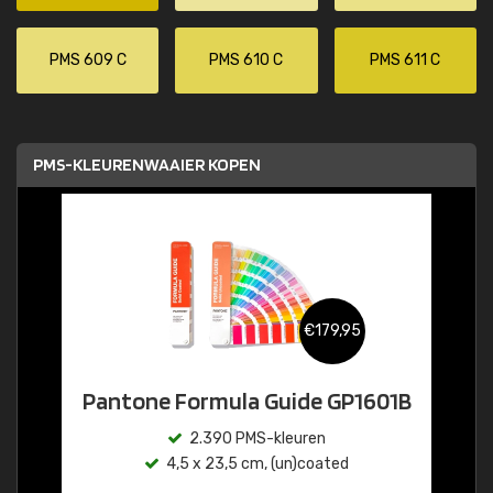
PMS 609 C
PMS 610 C
PMS 611 C
PMS-KLEURENWAAIER KOPEN
€179,95
Pantone Formula Guide GP1601B
2.390 PMS-kleuren
4,5 x 23,5 cm, (un)coated