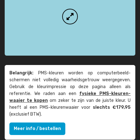
Belangrijk:
PMS-kleuren worden op computer­beeld­
schermen niet volledig waarheids­­getrouw weer­gegeven.
Gebruik de kleur­impressie op deze pagina alleen als
referentie. We raden aan een
fysieke PMS-kleuren­
waaier te kopen
om zeker te zijn van de juiste kleur. U
heeft al een PMS-kleuren­waaier voor
slechts €179,95
(exclusief BTW).
Meer info / bestellen