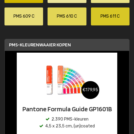
PMS 609 C
PMS 610 C
PMS 611 C
PMS-KLEURENWAAIER KOPEN
€179,95
Pantone Formula Guide GP1601B
2.390 PMS-kleuren
4,5 x 23,5 cm, (un)coated