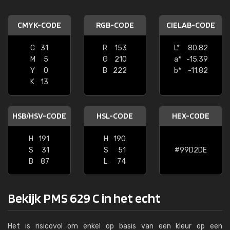
CMYK-CODE
RGB-CODE
CIELAB-CODE
C
31
R
153
L*
80.82
M
5
G
210
a*
-15.39
Y
0
B
222
b*
-11.82
K
13
HSB/HSV-CODE
HSL-CODE
HEX-CODE
H
191
H
190
S
31
S
51
#99D2DE
B
87
L
74
Bekijk PMS 629 C in het echt
Het is risicovol om enkel op basis van een kleur op een