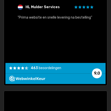
HL Mulder Services
T
"
"Prima website en snelle levering na bestelling"
"Alles
463
beoordelingen
9,0