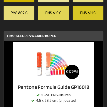
PMS 609 C
PMS 610 C
PMS 611 C
PMS-KLEURENWAAIER KOPEN
€179,95
Pantone Formula Guide GP1601B
2.390 PMS-kleuren
4,5 x 23,5 cm, (un)coated