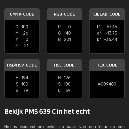
CMYK-CODE
RGB-CODE
CIELAB-CODE
C
100
R
0
L*
57.46
M
26
G
148
a*
-13.73
Y
0
B
201
b*
-36.44
K
21
HSB/HSV-CODE
HSL-CODE
HEX-CODE
H
194
H
196
S
100
S
100
#0094C9
B
79
L
39
Bekijk PMS 639 C in het echt
Het is risicovol om enkel op basis van een kleur op een