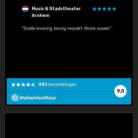
Musis & Stadstheater
L
Arnhem
rt.
"Rapid
egards
"Snelle levering, keurig verpakt. Mooie waaier"
els.
econd
/my-
ding
480
beoordelingen
e
9,0
 and