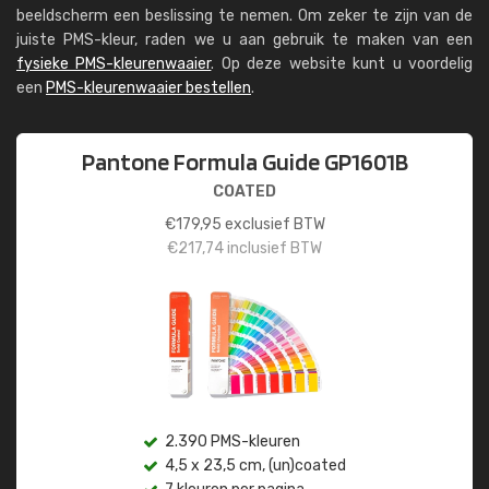
beeldscherm een beslissing te nemen. Om zeker te zijn van de
juiste PMS-kleur, raden we u aan gebruik te maken van een
fysieke PMS-kleurenwaaier
. Op deze website kunt u voordelig
een
PMS-kleurenwaaier bestellen
.
Pantone Formula Guide GP1601B
COATED
€
179,95
exclusief BTW
€
217,74
inclusief BTW
2.390 PMS-kleuren
4,5 x 23,5 cm, (un)coated