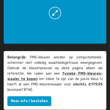
Belangrijk:
PMS-kleuren worden op computer­beeld­
schermen niet volledig waarheids­­getrouw weer­gegeven.
Gebruik de kleur­impressie op deze pagina alleen als
referentie. We raden aan een
fysieke PMS-kleuren­
waaier te kopen
om zeker te zijn van de juiste kleur. U
heeft al een PMS-kleuren­waaier voor
slechts €179,95
(exclusief BTW).
Meer info / bestellen