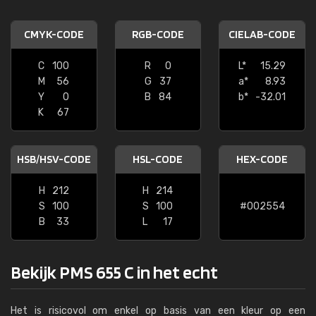
CMYK-CODE
RGB-CODE
CIELAB-CODE
C
100
R
0
L*
15.29
M
56
G
37
a*
8.93
Y
0
B
84
b*
-32.01
K
67
HSB/HSV-CODE
HSL-CODE
HEX-CODE
H
212
H
214
S
100
S
100
#002554
B
33
L
17
Bekijk PMS 655 C in het echt
Het is risicovol om enkel op basis van een kleur op een