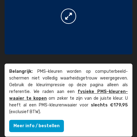
Belangrijk:
PMS-kleuren worden op computer­beeld­
schermen niet volledig waarheids­­getrouw weer­gegeven.
Gebruik de kleur­impressie op deze pagina alleen als
referentie. We raden aan een
fysieke PMS-kleuren­
waaier te kopen
om zeker te zijn van de juiste kleur. U
heeft al een PMS-kleuren­waaier voor
slechts €179,95
(exclusief BTW).
Meer info / bestellen