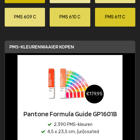
PMS 609 C
PMS 610 C
PMS 611 C
PMS-KLEURENWAAIER KOPEN
€179,95
Pantone Formula Guide GP1601B
2.390 PMS-kleuren
4,5 x 23,5 cm, (un)coated