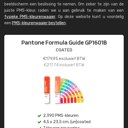
beeldscherm een beslissing te nemen. Om zeker te zijn van de
juiste PMS-kleur, raden we u aan gebruik te maken van een
fysieke PMS-kleurenwaaier
. Op deze website kunt u voordelig
een
PMS-kleurenwaaier bestellen
.
Pantone Formula Guide GP1601B
COATED
€
179,95
exclusief BTW
€
217,74
inclusief BTW
2.390 PMS-kleuren
4,5 x 23,5 cm, (un)coated