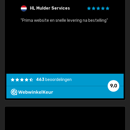
HL Mulder Services
T
"
"Prima website en snelle levering na bestelling"
"Alles
463
beoordelingen
9,0