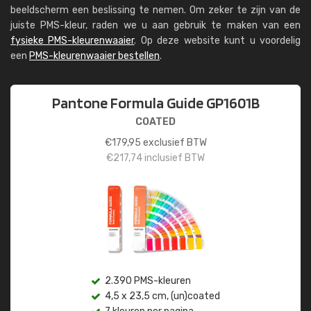
beeldscherm een beslissing te nemen. Om zeker te zijn van de
juiste PMS-kleur, raden we u aan gebruik te maken van een
fysieke PMS-kleurenwaaier
. Op deze website kunt u voordelig
een
PMS-kleurenwaaier bestellen
.
Pantone Formula Guide GP1601B
COATED
€
179,95
exclusief BTW
€
217,74
inclusief BTW
2.390 PMS-kleuren
4,5 x 23,5 cm, (un)coated