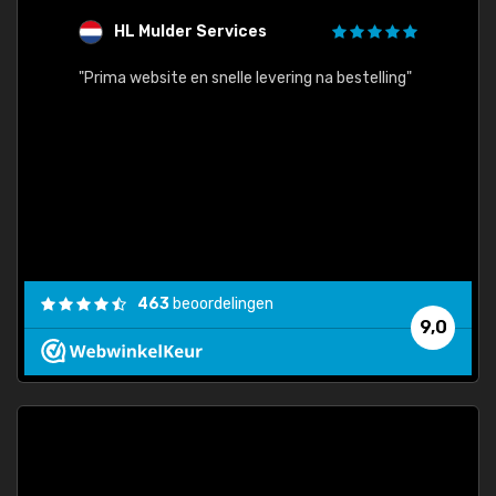
HL Mulder Services
T
"
"Prima website en snelle levering na bestelling"
"Alles
463
beoordelingen
9,0