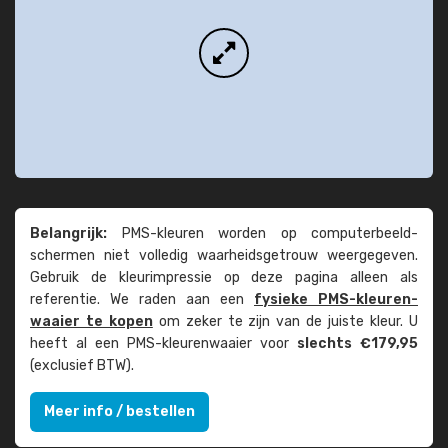
Belangrijk:
PMS-kleuren worden op computer­beeld­
schermen niet volledig waarheids­­getrouw weer­gegeven.
Gebruik de kleur­impressie op deze pagina alleen als
referentie. We raden aan een
fysieke PMS-kleuren­
waaier te kopen
om zeker te zijn van de juiste kleur. U
heeft al een PMS-kleuren­waaier voor
slechts €179,95
(exclusief BTW).
Meer info / bestellen