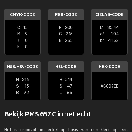
CMYK-CODE
RGB-CODE
CIELAB-CODE
C
15
R
200
L*
85.44
M
9
G
215
a*
-1.04
Y
0
B
235
b*
-11.52
K
8
HSB/HSV-CODE
HSL-CODE
HEX-CODE
H
216
H
214
S
15
S
47
#C8D7EB
B
92
L
85
Bekijk PMS 657 C in het echt
Het is risicovol om enkel op basis van een kleur op een