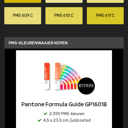
PMS 609 C
PMS 610 C
PMS 611 C
PMS-KLEURENWAAIER KOPEN
€179,95
Pantone Formula Guide GP1601B
2.390 PMS-kleuren
4,5 x 23,5 cm, (un)coated