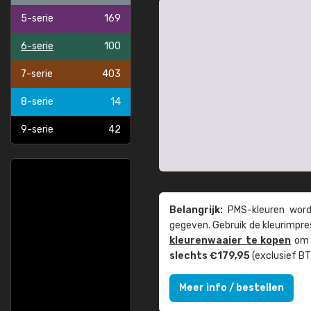
5-serie
169
6-serie
100
7-serie
403
8-serie
14
9-serie
42
Belangrijk:
PMS-kleuren worde
gegeven. Gebruik de kleur­impre
kleuren­waaier te kopen
om z
slechts €179,95
(exclusief BT
Meer info / bestellen