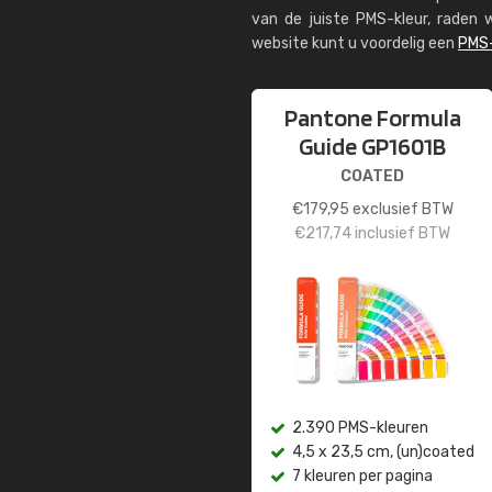
van de juiste PMS-kleur, rade
website kunt u voordelig een
PMS-
Pantone Formula
Guide GP1601B
COATED
€
179,95
exclusief BTW
€
217,74
inclusief BTW
2.390 PMS-kleuren
4,5 x 23,5 cm, (un)coated
7 kleuren per pagina