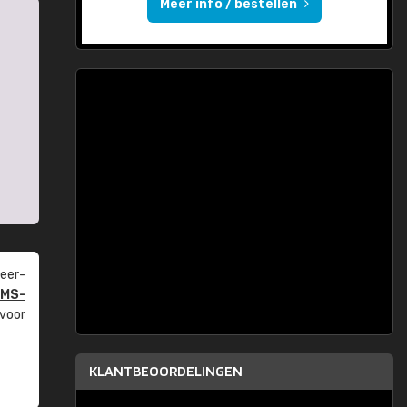
Meer info / bestellen
eer­
PMS-
 voor
KLANTBEOORDELINGEN