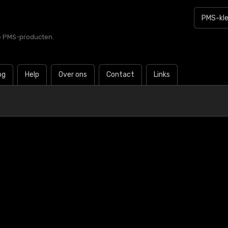
le PMS-producten.
og
Help
Over ons
Contact
Links