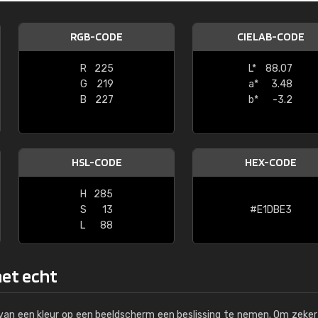
Kambier BV
RGB-CODE
CIELAB-CODE
"Super snelle service en zeer betaal
R
225
L*
88.07
G
219
a*
3.48
B
227
b*
-3.2
HSL-CODE
HEX-CODE
H
285
S
13
#E1DBE3
L
88
het echt
s van een kleur op een beeldscherm een beslissing te nemen. Om zeker 