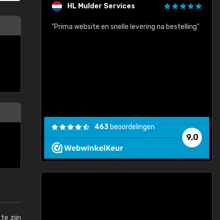
HL Mulder Services
baar!"
"Prima website en snelle levering na bestelling"
"
463
beoordelingen
9,0
te zijn