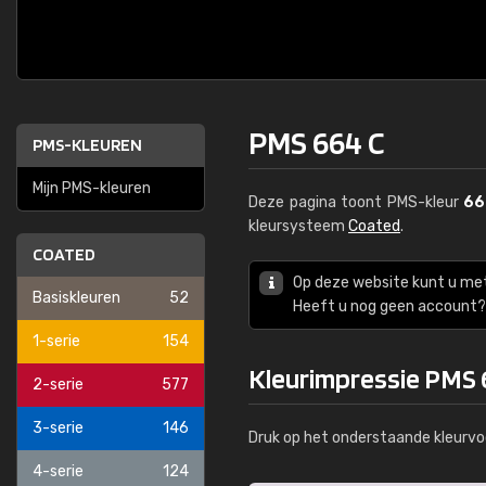
PMS 664 C
PMS-KLEUREN
Mijn PMS-kleuren
Deze pagina toont PMS-kleur
66
kleursysteem
Coated
.
COATED
Op deze website kunt u me
Basiskleuren
52
Heeft u nog geen account? 
1-serie
154
Kleurimpressie PMS 
2-serie
577
3-serie
146
Druk op het onderstaande kleurvo
4-serie
124