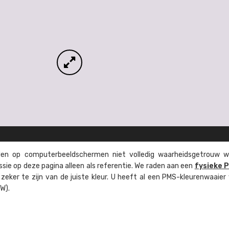
n op computer­beeld­schermen niet volledig waarheids­­getrouw w
ssie op deze pagina alleen als referentie. We raden aan een
fysieke 
eker te zijn van de juiste kleur. U heeft al een PMS-kleuren­waaier
W).