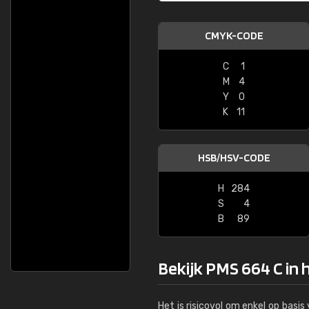
CMYK-CODE
C
1
M
4
Y
0
K
11
HSB/HSV-CODE
H
284
S
4
B
89
Bekijk PMS 664 C in 
Het is risicovol om enkel op basi