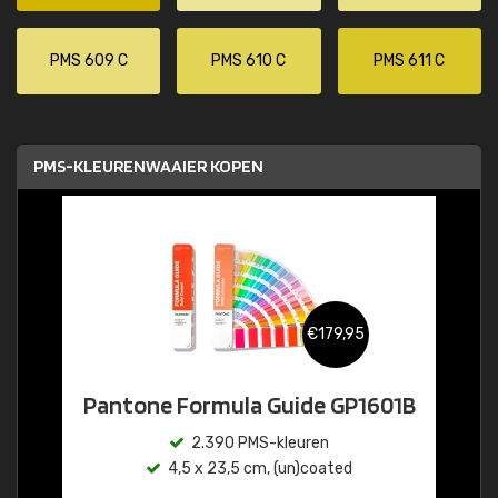
PMS 609 C
PMS 610 C
PMS 611 C
PMS-KLEURENWAAIER KOPEN
€179,95
Pantone Formula Guide GP1601B
2.390 PMS-kleuren
4,5 x 23,5 cm, (un)coated