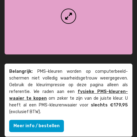
Belangrijk:
PMS-kleuren worden op computer­beeld­
schermen niet volledig waarheids­­getrouw weer­gegeven.
Gebruik de kleur­impressie op deze pagina alleen als
referentie. We raden aan een
fysieke PMS-kleuren­
waaier te kopen
om zeker te zijn van de juiste kleur. U
heeft al een PMS-kleuren­waaier voor
slechts €179,95
(exclusief BTW).
Meer info / bestellen