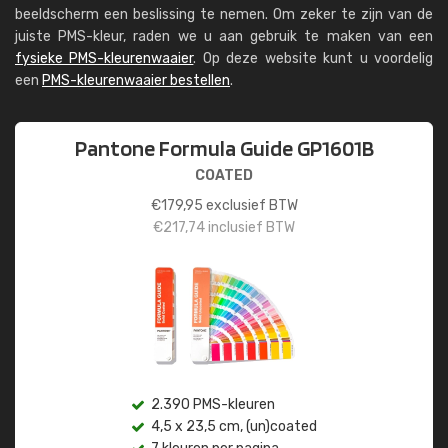
beeldscherm een beslissing te nemen. Om zeker te zijn van de
juiste PMS-kleur, raden we u aan gebruik te maken van een
fysieke PMS-kleurenwaaier
. Op deze website kunt u voordelig
een
PMS-kleurenwaaier bestellen
.
Pantone Formula Guide GP1601B
COATED
€
179,95
exclusief BTW
€
217,74
inclusief BTW
2.390 PMS-kleuren
4,5 x 23,5 cm, (un)coated