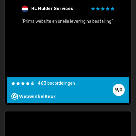
HL Mulder Services
T
"
"Prima website en snelle levering na bestelling"
"Alles
463
beoordelingen
9,0