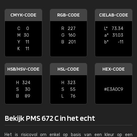
CMYK-CODE
RGB-CODE
CIELAB-CODE
C
0
R
227
L*
73.34
M
30
G
160
a*
31.03
Y
11
B
201
b*
-11
K
11
HSB/HSV-CODE
HSL-CODE
HEX-CODE
H
324
H
323
S
30
S
55
#E3A0C9
B
89
L
76
Bekijk PMS 672 C in het echt
Het is risicovol om enkel op basis van een kleur op een