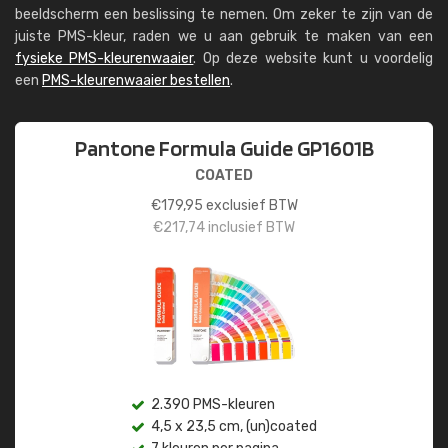
beeldscherm een beslissing te nemen. Om zeker te zijn van de
juiste PMS-kleur, raden we u aan gebruik te maken van een
fysieke PMS-kleurenwaaier
. Op deze website kunt u voordelig
een
PMS-kleurenwaaier bestellen
.
Pantone Formula Guide GP1601B
COATED
€
179,95
exclusief BTW
€
217,74
inclusief BTW
2.390 PMS-kleuren
4,5 x 23,5 cm, (un)coated