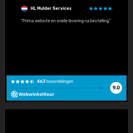
HL Mulder Services
T
"
"Prima website en snelle levering na bestelling"
"Alles
463
beoordelingen
9,0