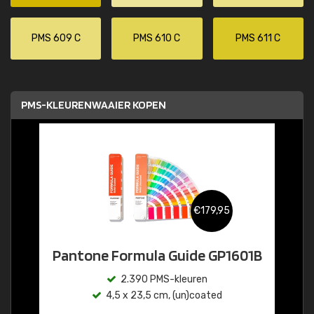
PMS 609 C
PMS 610 C
PMS 611 C
PMS-KLEURENWAAIER KOPEN
€179,95
Pantone Formula Guide GP1601B
2.390 PMS-kleuren
4,5 x 23,5 cm, (un)coated