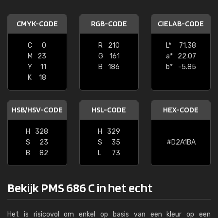
CMYK-CODE
RGB-CODE
CIELAB-CODE
C
0
R
210
L*
71.38
M
23
G
161
a*
22.07
Y
11
B
186
b*
-5.85
K
18
HSB/HSV-CODE
HSL-CODE
HEX-CODE
H
328
H
329
S
23
S
35
#D2A1BA
B
82
L
73
Bekijk PMS 686 C in het echt
Het is risicovol om enkel op basis van een kleur op een