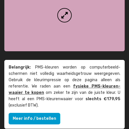
Belangrijk:
PMS-kleuren worden op computer­beeld­
schermen niet volledig waarheids­­getrouw weer­gegeven.
Gebruik de kleur­impressie op deze pagina alleen als
referentie. We raden aan een
fysieke PMS-kleuren­
waaier te kopen
om zeker te zijn van de juiste kleur. U
heeft al een PMS-kleuren­waaier voor
slechts €179,95
(exclusief BTW).
Meer info / bestellen