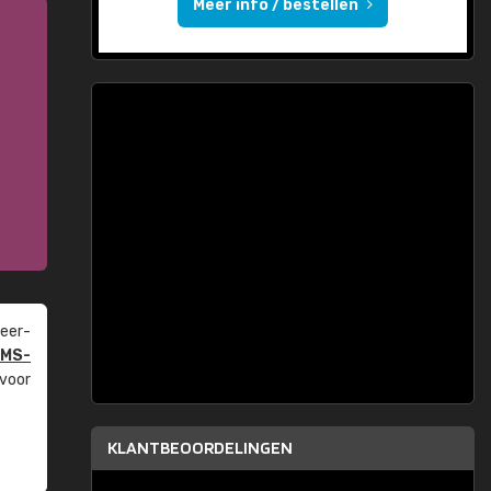
Meer info / bestellen
eer­
PMS-
 voor
KLANTBEOORDELINGEN