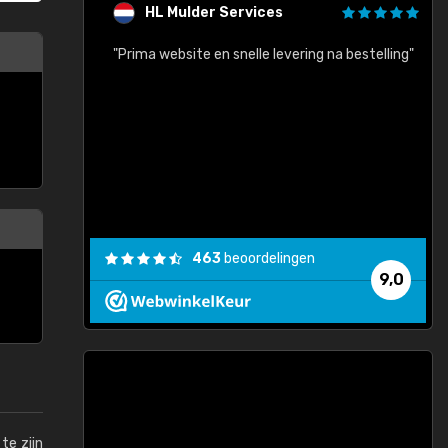
HL Mulder Services
baar!"
"Prima website en snelle levering na bestelling"
"
463
beoordelingen
9,0
te zijn