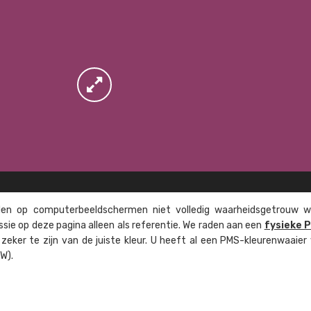
n op computer­beeld­schermen niet volledig waarheids­­getrouw w
ssie op deze pagina alleen als referentie. We raden aan een
fysieke 
eker te zijn van de juiste kleur. U heeft al een PMS-kleuren­waaier
W).