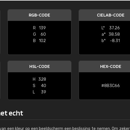
Kambier BV
RGB-CODE
CIELAB-CODE
"Super snelle service en zeer betaal
R
139
L*
37.26
G
60
a*
38.58
B
102
b*
-8.31
HSL-CODE
HEX-CODE
H
328
S
40
#8B3C66
L
39
het echt
s van een kleur op een beeldscherm een beslissing te nemen. Om zeker 