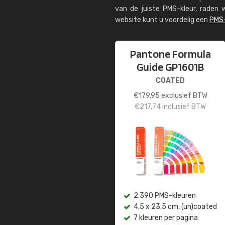
van de juiste PMS-kleur, rade
website kunt u voordelig een
PMS-
Pantone Formula
Guide GP1601B
COATED
€
179,95
exclusief BTW
€
217,74
inclusief BTW
2.390 PMS-kleuren
4,5 x 23,5 cm, (un)coated
7 kleuren per pagina