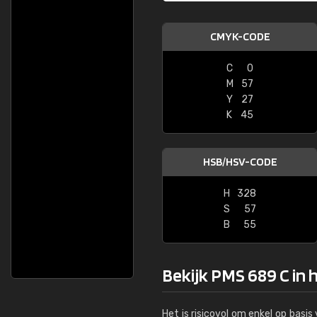
CMYK-CODE
C
0
M
57
Y
27
K
45
HSB/HSV-CODE
H
328
S
57
B
55
Bekijk PMS 689 C in 
Het is risicovol om enkel op basi