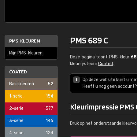
PMS 689 C
PMS-KLEUREN
Mijn PMS-kleuren
Deze pagina toont PMS-kleur
68
kleursysteem
Coated
.
COATED
Op deze website kunt u me
Basiskleuren
52
Heeft u nog geen account? 
1-serie
154
Kleurimpressie PMS 
2-serie
577
3-serie
146
Druk op het onderstaande kleurvo
4-serie
124