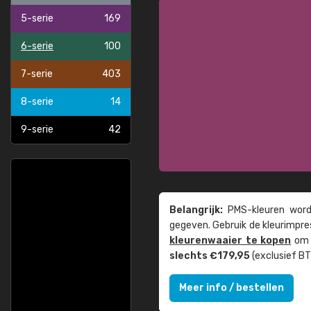
5-serie
169
6-serie
100
7-serie
403
8-serie
14
9-serie
42
Belangrijk:
PMS-kleuren worde
gegeven. Gebruik de kleur­impre
kleuren­waaier te kopen
om z
slechts €179,95
(exclusief BT
Meer info / bestellen