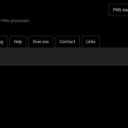
le PMS-producten.
og
Help
Over ons
Contact
Links