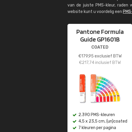
van de juiste PMS-kleur, rade
website kunt u voordelig een
PMS-
Pantone Formula
Guide GP1601B
COATED
€
179,95
exclusief BTW
€
217,74
inclusief BTW
2.390 PMS-kleuren
4,5 x 23,5 cm, (un)coated
7 kleuren per pagina