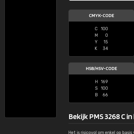
CMYK-CODE
C
100
M
0
Y
15
K
34
HSB/HSV-CODE
H
169
S
100
B
66
Bekijk PMS 3268 C in
Het is risicovol om enkel op basi