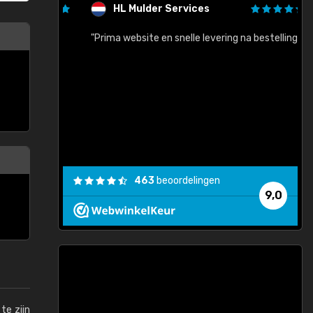
HL Mulder Services
baar!"
"Prima website en snelle levering na bestelling"
"
463
beoordelingen
9,0
te zijn