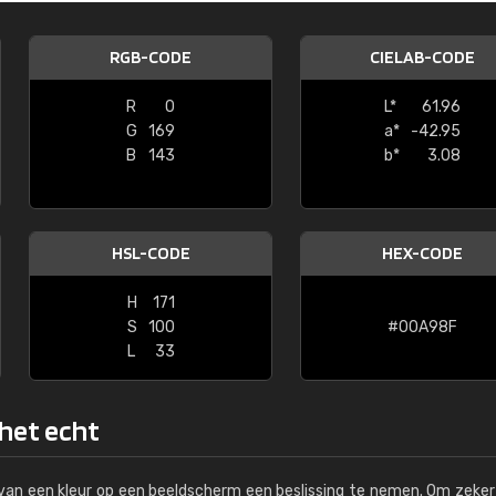
Kambier BV
RGB-CODE
CIELAB-CODE
"Super snelle service en zeer betaal
R
0
L*
61.96
G
169
a*
-42.95
B
143
b*
3.08
HSL-CODE
HEX-CODE
H
171
S
100
#00A98F
L
33
 het echt
s van een kleur op een beeldscherm een beslissing te nemen. Om zeker 