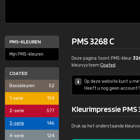
PMS 3268 C
PMS-KLEUREN
Mijn PMS-kleuren
Deze pagina toont PMS-kleur
32
kleursysteem
Coated
.
COATED
Op deze website kunt u me
Basiskleuren
52
Heeft u nog geen account? 
1-serie
154
Kleurimpressie PMS 
2-serie
577
3-serie
146
Druk op het onderstaande kleurvo
4-serie
124