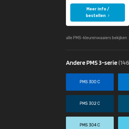
Meer info /
bestellen
alle PMS-kleurenwaaiers bekijken
Andere PMS 3-serie
(146
PMS 300 C
PMS 302 C
PMS 304 C