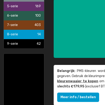
5-serie
169
6-serie
100
7-serie
403
8-serie
14
9-serie
42
Belangrijk:
PMS-kleuren worde
gegeven. Gebruik de kleur­impre
kleuren­waaier te kopen
om z
slechts €179,95
(exclusief BT
Meer info / bestellen