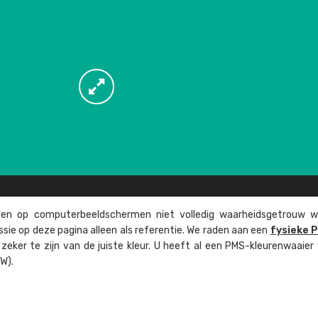
n op computer­beeld­schermen niet volledig waarheids­­getrouw w
ssie op deze pagina alleen als referentie. We raden aan een
fysieke 
eker te zijn van de juiste kleur. U heeft al een PMS-kleuren­waaier
W).