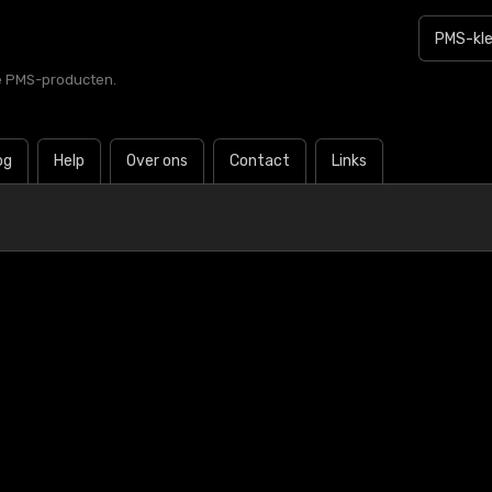
le PMS-producten.
og
Help
Over ons
Contact
Links