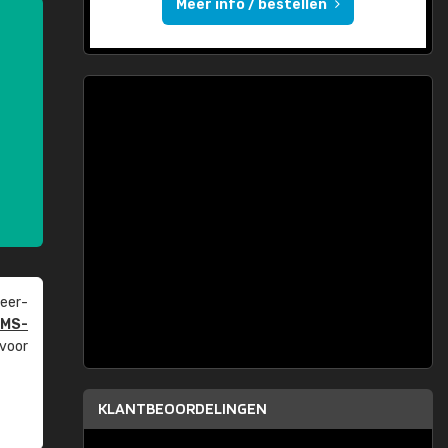
Meer info / bestellen
eer­
PMS-
 voor
KLANTBEOORDELINGEN