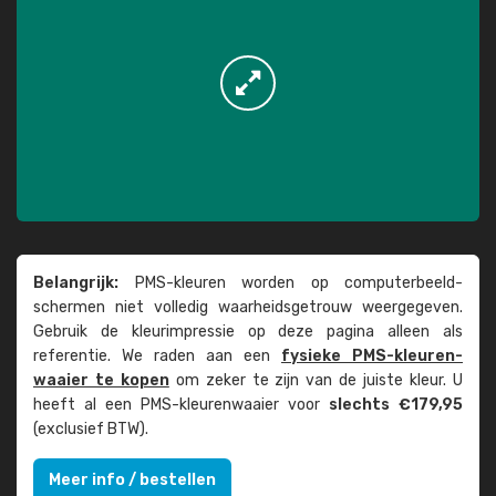
Belangrijk:
PMS-kleuren worden op computer­beeld­
schermen niet volledig waarheids­­getrouw weer­gegeven.
Gebruik de kleur­impressie op deze pagina alleen als
referentie. We raden aan een
fysieke PMS-kleuren­
waaier te kopen
om zeker te zijn van de juiste kleur. U
heeft al een PMS-kleuren­waaier voor
slechts €179,95
(exclusief BTW).
Meer info / bestellen