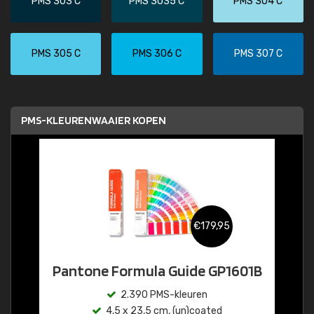
PMS 303 C
PMS 3035 C
PMS 304 C
PMS 305 C
PMS 306 C
PMS 307 C
PMS-KLEURENWAAIER KOPEN
€179,95
Pantone Formula Guide GP1601B
2.390 PMS-kleuren
4,5 x 23,5 cm, (un)coated