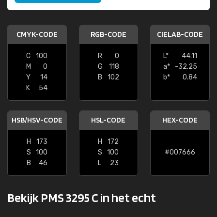
CMYK-CODE
RGB-CODE
CIELAB-CODE
C
100
R
0
L*
44.11
M
0
G
118
a*
-32.25
Y
14
B
102
b*
0.84
K
54
HSB/HSV-CODE
HSL-CODE
HEX-CODE
H
173
H
172
S
100
S
100
#007666
B
46
L
23
Bekijk PMS 3295 C in het echt