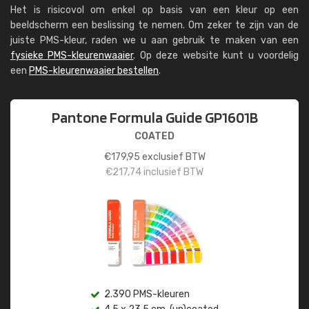
Het is risicovol om enkel op basis van een kleur op een
beeldscherm een beslissing te nemen. Om zeker te zijn van de
juiste PMS-kleur, raden we u aan gebruik te maken van een
fysieke PMS-kleurenwaaier
. Op deze website kunt u voordelig
een
PMS-kleurenwaaier bestellen
.
Pantone Formula Guide GP1601B
COATED
€
179,95
exclusief BTW
€
217,74
inclusief BTW
2.390 PMS-kleuren