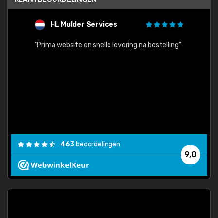
HL Mulder Services
T
"
"Prima website en snelle levering na bestelling"
"Alles
463
beoordelingen
9,0