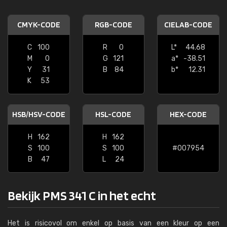
CMYK-CODE
RGB-CODE
CIELAB-CODE
C
100
R
0
L*
44.68
M
0
G
121
a*
-38.51
Y
31
B
84
b*
12.31
K
53
HSB/HSV-CODE
HSL-CODE
HEX-CODE
H
162
H
162
S
100
S
100
#007954
B
47
L
24
Bekijk PMS 341 C in het echt
Het is risicovol om enkel op basis van een kleur op een