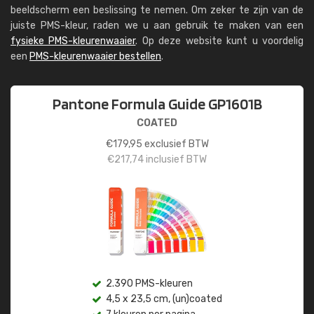
beeldscherm een beslissing te nemen. Om zeker te zijn van de
juiste PMS-kleur, raden we u aan gebruik te maken van een
fysieke PMS-kleurenwaaier
. Op deze website kunt u voordelig
een
PMS-kleurenwaaier bestellen
.
Pantone Formula Guide GP1601B
COATED
€
179,95
exclusief BTW
€
217,74
inclusief BTW
2.390 PMS-kleuren
4,5 x 23,5 cm, (un)coated