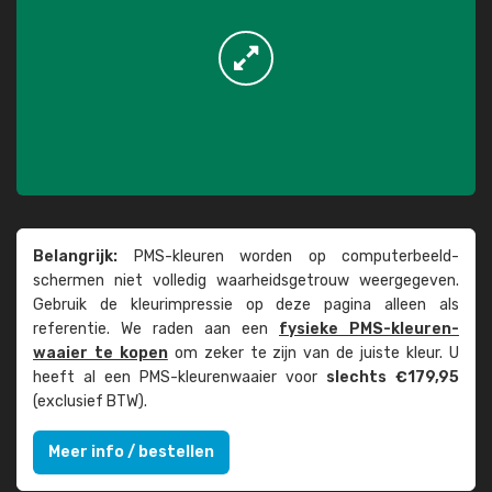
Belangrijk:
PMS-kleuren worden op computer­beeld­
schermen niet volledig waarheids­­getrouw weer­gegeven.
Gebruik de kleur­impressie op deze pagina alleen als
referentie. We raden aan een
fysieke PMS-kleuren­
waaier te kopen
om zeker te zijn van de juiste kleur. U
heeft al een PMS-kleuren­waaier voor
slechts €179,95
(exclusief BTW).
Meer info / bestellen