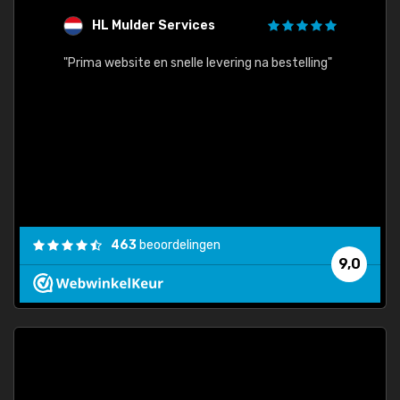
HL Mulder Services
T
"
"Prima website en snelle levering na bestelling"
"Alles
463
beoordelingen
9,0