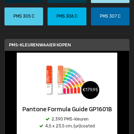
PMS 305 C
PMS 306 C
PMS 307 C
PMS-KLEURENWAAIER KOPEN
€179,95
Pantone Formula Guide GP1601B
2.390 PMS-kleuren
4,5 x 23,5 cm, (un)coated