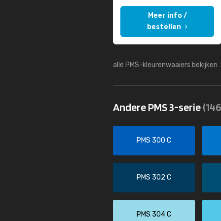
Meer info /
bestellen
alle PMS-kleurenwaaiers bekijken
Andere PMS 3-serie
(146
PMS 300 C
PMS 302 C
PMS 304 C