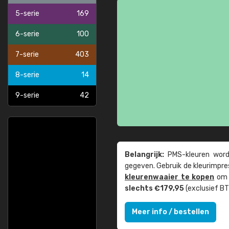
5-serie
169
6-serie
100
7-serie
403
8-serie
14
9-serie
42
Belangrijk:
PMS-kleuren worde
gegeven. Gebruik de kleur­impre
kleuren­waaier te kopen
om z
slechts €179,95
(exclusief BT
Meer info / bestellen