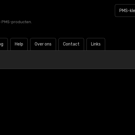
le PMS-producten.
og
Help
Over ons
Contact
Links