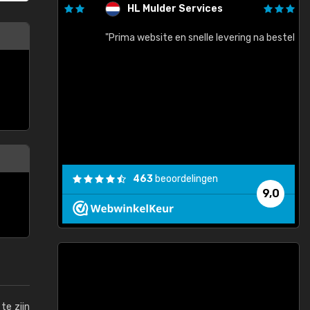
HL Mulder Services
baar!"
"Prima website en snelle levering na bestelling"
"
463
beoordelingen
9,0
te zijn