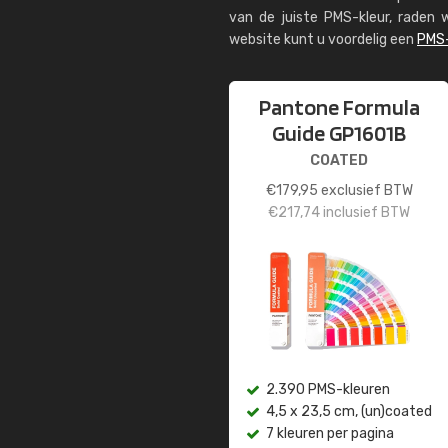
van de juiste PMS-kleur, rade
website kunt u voordelig een
PMS-
Pantone Formula
Guide GP1601B
COATED
€
179,95
exclusief BTW
€
217,74
inclusief BTW
2.390 PMS-kleuren
4,5 x 23,5 cm, (un)coated
7 kleuren per pagina