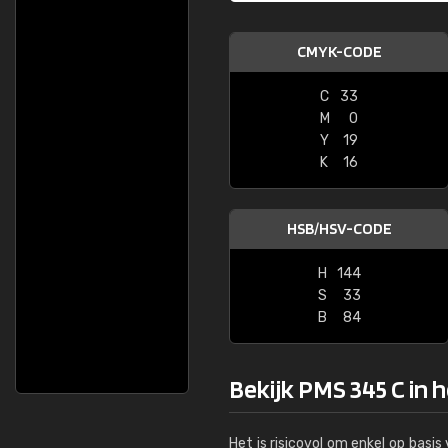
CMYK-CODE
C
33
M
0
Y
19
K
16
HSB/HSV-CODE
H
144
S
33
B
84
Bekijk PMS 345 C in 
Het is risicovol om enkel op basi