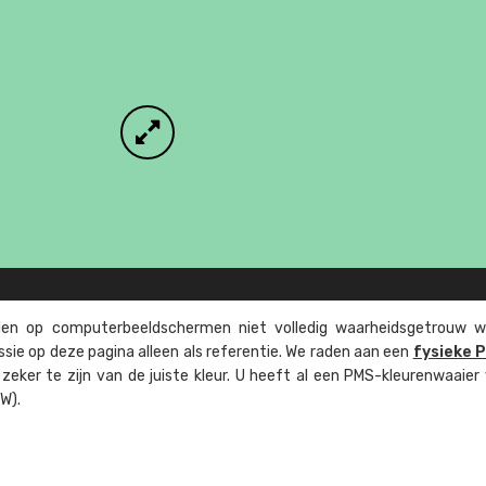
n op computer­beeld­schermen niet volledig waarheids­­getrouw w
ssie op deze pagina alleen als referentie. We raden aan een
fysieke 
eker te zijn van de juiste kleur. U heeft al een PMS-kleuren­waaier
W).