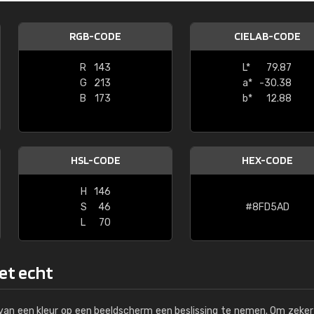
Kambier BV
RGB-CODE
CIELAB-CODE
"Super snelle service en zeer betaal
R
143
L*
79.87
G
213
a*
-30.38
B
173
b*
12.88
HSL-CODE
HEX-CODE
H
146
S
46
#8FD5AD
L
70
het echt
s van een kleur op een beeldscherm een beslissing te nemen. Om zeker 