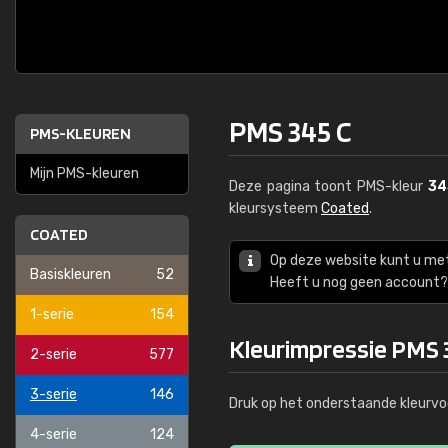
PMS 345 C
PMS-KLEUREN
Mijn PMS-kleuren
Deze pagina toont PMS-kleur
34
kleursysteem
Coated
.
COATED
Op deze website kunt u me
Basiskleuren
52
Heeft u nog geen account? 
1-serie
154
Kleurimpressie PMS 
2-serie
577
3-serie
146
Druk op het onderstaande kleurvo
4-serie
124