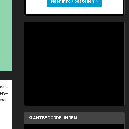
Meer info / bestellen
eer­
PMS-
 voor
KLANTBEOORDELINGEN