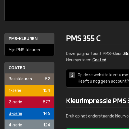
PMS 355 C
PMS-KLEUREN
Mijn PMS-kleuren
Deze pagina toont PMS-kleur
35
kleursysteem
Coated
.
COATED
Op deze website kunt u me
Basiskleuren
52
Heeft u nog geen account? 
1-serie
154
Kleurimpressie PMS 
2-serie
577
3-serie
146
Druk op het onderstaande kleurvo
4-serie
124