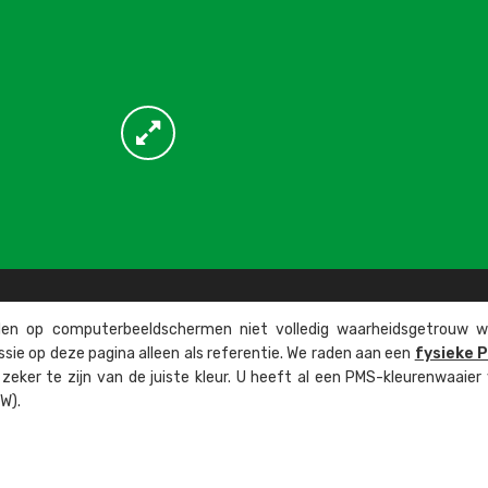
n op computer­beeld­schermen niet volledig waarheids­­getrouw w
ssie op deze pagina alleen als referentie. We raden aan een
fysieke 
eker te zijn van de juiste kleur. U heeft al een PMS-kleuren­waaier
W).