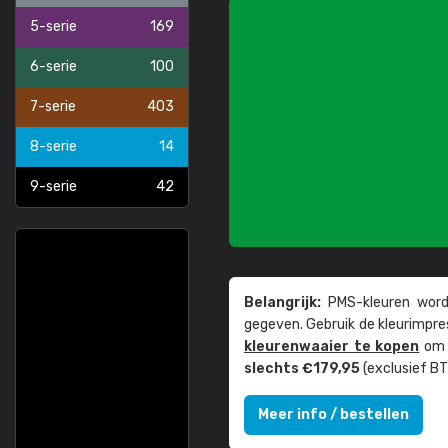
5-serie
169
6-serie
100
7-serie
403
8-serie
14
9-serie
42
Belangrijk:
PMS-kleuren worde
gegeven. Gebruik de kleur­impre
kleuren­waaier te kopen
om z
slechts €179,95
(exclusief BT
Meer info / bestellen