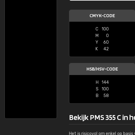
CMYK-CODE
C
100
M
0
Y
60
K
42
HSB/HSV-CODE
H
144
S
100
B
58
Bekijk PMS 355 C in h
Het is risicovol om enkel op basi