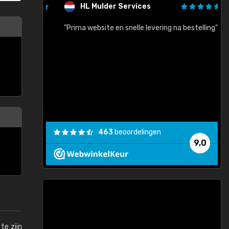
HL Mulder Services
baar!"
"Prima website en snelle levering na bestelling"
"
463
beoordelingen
9,0
te zijn