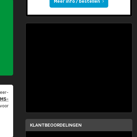
Meer info / bestellen
eer­
PMS-
 voor
KLANTBEOORDELINGEN