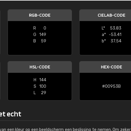
Kambier BV
RGB-CODE
CIELAB-CODE
"Super snelle service en zeer betaal
R
0
L*
53.83
G
149
a*
-53.41
B
59
b*
37.54
HSL-CODE
HEX-CODE
H
144
S
100
#00953B
L
29
et echt
s van een kleur op een beeldscherm een beslissing te nemen. Om zeker 