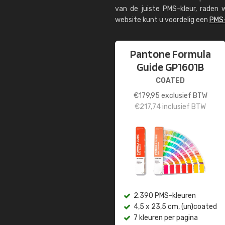
van de juiste PMS-kleur, rade
website kunt u voordelig een
PMS-
Pantone Formula
Guide GP1601B
COATED
€
179,95
exclusief BTW
€
217,74
inclusief BTW
2.390 PMS-kleuren
4,5 x 23,5 cm, (un)coated
7 kleuren per pagina