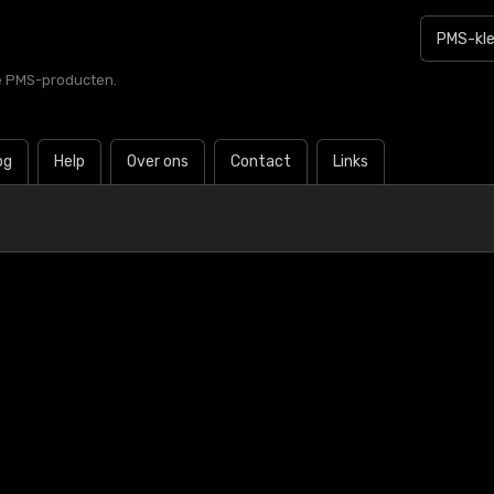
le PMS-producten.
og
Help
Over ons
Contact
Links