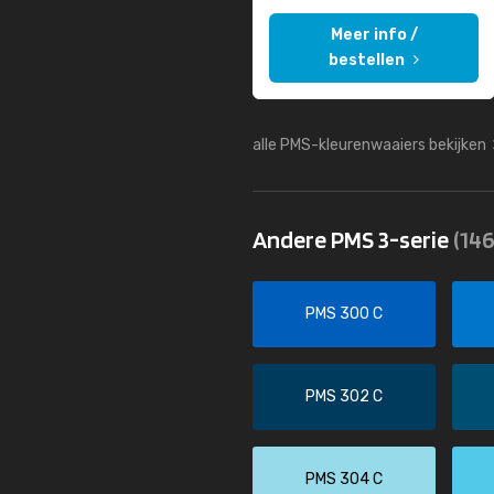
Meer info /
bestellen
alle PMS-kleurenwaaiers bekijken
Andere PMS 3-serie
(146
PMS 300 C
PMS 302 C
PMS 304 C