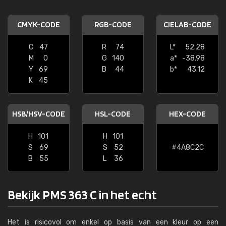
CMYK-CODE
RGB-CODE
CIELAB-CODE
C
47
R
74
L*
52.28
M
0
G
140
a*
-38.98
Y
69
B
44
b*
43.12
K
45
HSB/HSV-CODE
HSL-CODE
HEX-CODE
H
101
H
101
S
69
S
52
#4A8C2C
B
55
L
36
Bekijk PMS 363 C in het echt
Het is risicovol om enkel op basis van een kleur op een