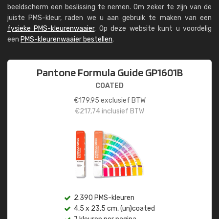
beeldscherm een beslissing te nemen. Om zeker te zijn van de
juiste PMS-kleur, raden we u aan gebruik te maken van een
fysieke PMS-kleurenwaaier
. Op deze website kunt u voordelig
een
PMS-kleurenwaaier bestellen
.
Pantone Formula Guide GP1601B
COATED
€
179,95
exclusief BTW
€
217,74
inclusief BTW
2.390 PMS-kleuren
4,5 x 23,5 cm, (un)coated