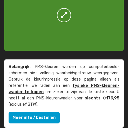
Belangrijk:
PMS-kleuren worden op computer­beeld­
schermen niet volledig waarheids­­getrouw weer­gegeven.
Gebruik de kleur­impressie op deze pagina alleen als
referentie. We raden aan een
fysieke PMS-kleuren­
waaier te kopen
om zeker te zijn van de juiste kleur. U
heeft al een PMS-kleuren­waaier voor
slechts €179,95
(exclusief BTW).
Meer info / bestellen