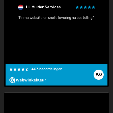
HL Mulder Services
T
"
"Prima website en snelle levering na bestelling"
"Alles
463
beoordelingen
9,0