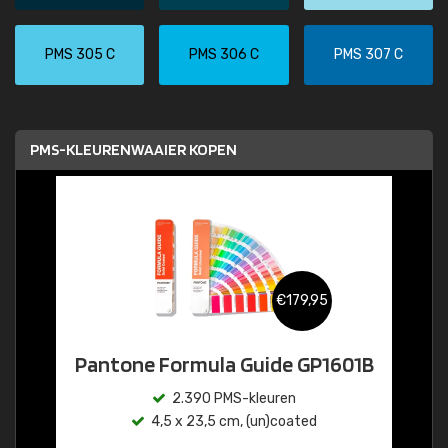
PMS 305 C
PMS 306 C
PMS 307 C
PMS-KLEURENWAAIER KOPEN
€179,95
Pantone Formula Guide GP1601B
2.390 PMS-kleuren
4,5 x 23,5 cm, (un)coated