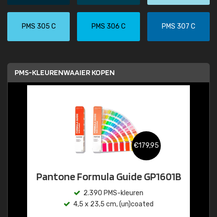
PMS 305 C
PMS 306 C
PMS 307 C
PMS-KLEURENWAAIER KOPEN
€179,95
Pantone Formula Guide GP1601B
2.390 PMS-kleuren
4,5 x 23,5 cm, (un)coated