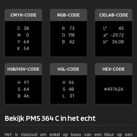
CMYK-CODE
RGB-CODE
CIELAB-CODE
C
38
R
73
L*
45
M
0
G
118
a*
-29.72
Y
64
B
42
b*
36.08
K
54
HSB/HSV-CODE
HSL-CODE
HEX-CODE
H
97
H
96
S
64
S
48
#49762A
B
46
L
31
Bekijk PMS 364 C in het echt
Het is risicovol om enkel op basis van een kleur op een