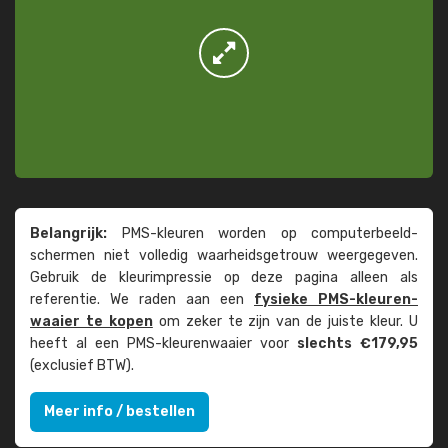
Belangrijk:
PMS-kleuren worden op computer­beeld­
schermen niet volledig waarheids­­getrouw weer­gegeven.
Gebruik de kleur­impressie op deze pagina alleen als
referentie. We raden aan een
fysieke PMS-kleuren­
waaier te kopen
om zeker te zijn van de juiste kleur. U
heeft al een PMS-kleuren­waaier voor
slechts €179,95
(exclusief BTW).
Meer info / bestellen