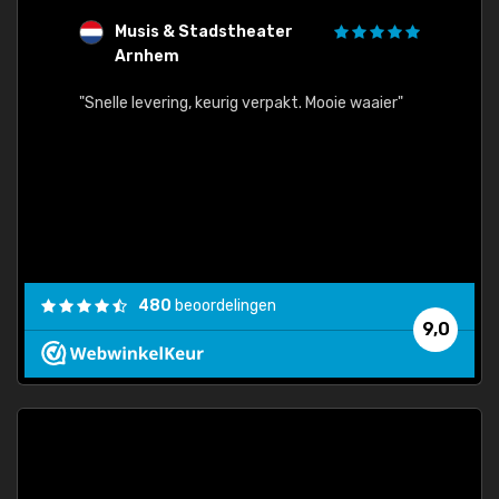
Musis & Stadstheater
L
Arnhem
rt.
"Rapid
egards
"Snelle levering, keurig verpakt. Mooie waaier"
els.
econd
/my-
ding
480
beoordelingen
e
9,0
 and