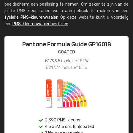
beeldscherm een beslissing te nemen. Om zeker te zijn van de
juiste PMS-kleur, raden we u aan gebruik te maken van een
fysieke PMS-kleurenwaaier
. Op deze website kunt u voordelig
een
PMS-kleurenwaaier bestellen
.
Pantone Formula Guide GP1601B
COATED
€
179,95
exclusief BTW
€
217,74
inclusief BTW
2.390 PMS-kleuren
4,5 x 23,5 cm, (un)coated