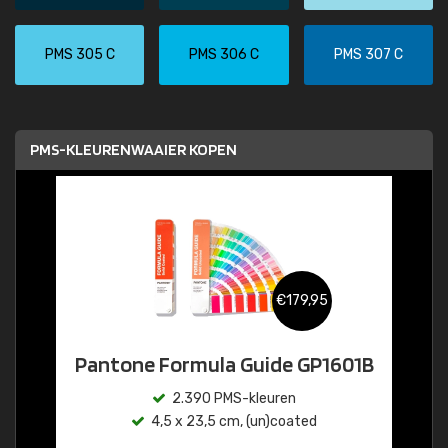
PMS 305 C
PMS 306 C
PMS 307 C
PMS-KLEURENWAAIER KOPEN
€179,95
Pantone Formula Guide GP1601B
2.390 PMS-kleuren
4,5 x 23,5 cm, (un)coated