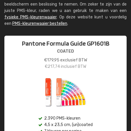
beeldscherm een beslissing te nemen. Om zeker te zijn van de
juiste PMS-kleur, raden we u aan gebruik te maken van een
fysieke PMS-kleurenwaaier
. Op deze website kunt u voordelig
een
PMS-kleurenwaaier bestellen
.
Pantone Formula Guide GP1601B
COATED
€
179,95
exclusief BTW
€
217,74
inclusief BTW
2.390 PMS-kleuren
4,5 x 23,5 cm, (un)coated