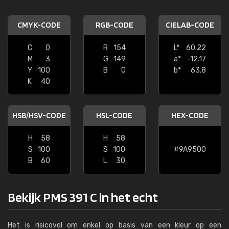
CMYK-CODE
RGB-CODE
CIELAB-CODE
C
0
R
154
L*
60.22
M
3
G
149
a*
-12.17
Y
100
B
0
b*
63.8
K
40
HSB/HSV-CODE
HSL-CODE
HEX-CODE
H
58
H
58
S
100
S
100
#9A9500
B
60
L
30
Bekijk PMS 391 C in het echt
Het is risicovol om enkel op basis van een kleur op een