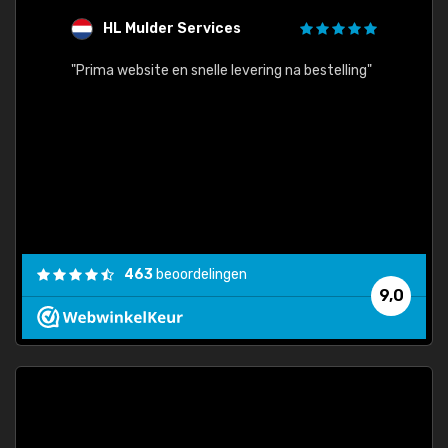
HL Mulder Services
T
"
"Prima website en snelle levering na bestelling"
"Alles
463
beoordelingen
9,0