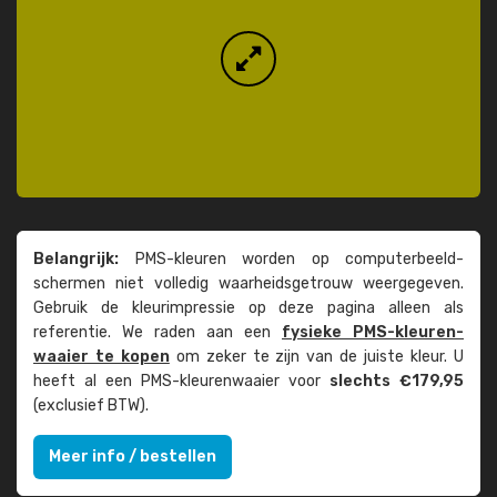
Belangrijk:
PMS-kleuren worden op computer­beeld­
schermen niet volledig waarheids­­getrouw weer­gegeven.
Gebruik de kleur­impressie op deze pagina alleen als
referentie. We raden aan een
fysieke PMS-kleuren­
waaier te kopen
om zeker te zijn van de juiste kleur. U
heeft al een PMS-kleuren­waaier voor
slechts €179,95
(exclusief BTW).
Meer info / bestellen