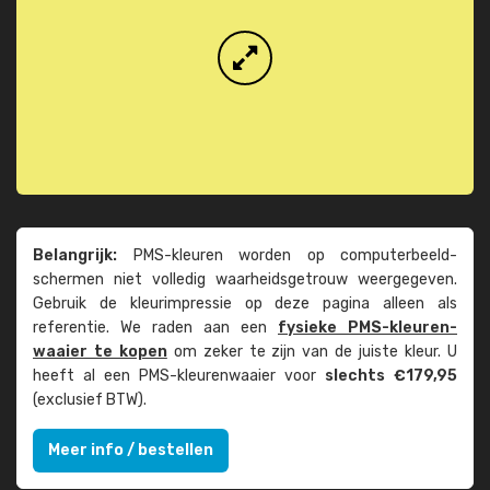
Belangrijk:
PMS-kleuren worden op computer­beeld­
schermen niet volledig waarheids­­getrouw weer­gegeven.
Gebruik de kleur­impressie op deze pagina alleen als
referentie. We raden aan een
fysieke PMS-kleuren­
waaier te kopen
om zeker te zijn van de juiste kleur. U
heeft al een PMS-kleuren­waaier voor
slechts €179,95
(exclusief BTW).
Meer info / bestellen