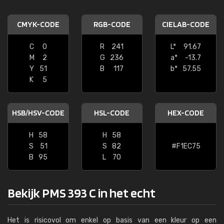
CMYK-CODE
RGB-CODE
CIELAB-CODE
C
0
R
241
L*
91.67
M
2
G
236
a*
-13.7
Y
51
B
117
b*
57.55
K
5
HSB/HSV-CODE
HSL-CODE
HEX-CODE
H
58
H
58
S
51
S
82
#F1EC75
B
95
L
70
Bekijk PMS 393 C in het echt
Het is risicovol om enkel op basis van een kleur op een