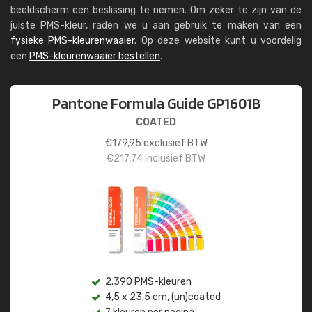
beeldscherm een beslissing te nemen. Om zeker te zijn van de
juiste PMS-kleur, raden we u aan gebruik te maken van een
fysieke PMS-kleurenwaaier
. Op deze website kunt u voordelig
een
PMS-kleurenwaaier bestellen
.
Pantone Formula Guide GP1601B
COATED
€
179,95
exclusief BTW
€
217,74
inclusief BTW
2.390 PMS-kleuren
4,5 x 23,5 cm, (un)coated