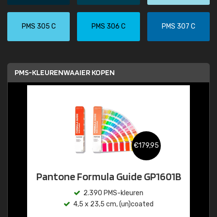
PMS 305 C
PMS 306 C
PMS 307 C
PMS-KLEURENWAAIER KOPEN
€179,95
Pantone Formula Guide GP1601B
2.390 PMS-kleuren
4,5 x 23,5 cm, (un)coated