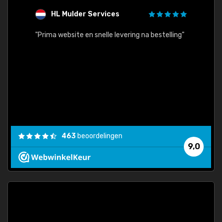
HL Mulder Services
T
"
"Prima website en snelle levering na bestelling"
"Alles
463
beoordelingen
9,0