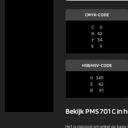
CMYK-CODE
C
0
M
42
Y
34
K
9
HSB/HSV-CODE
H
349
S
42
B
91
Bekijk PMS 701 C in 
Het is risicovol om enkel op basi