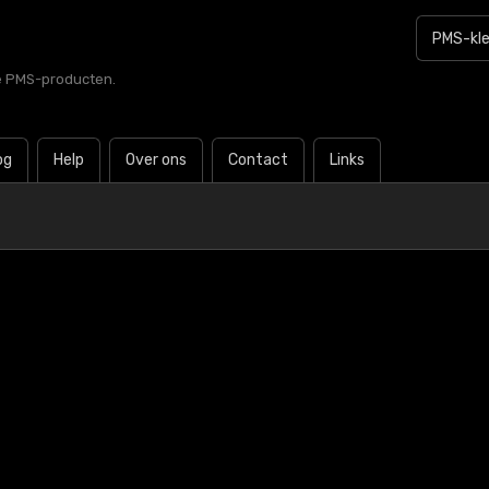
le PMS-producten.
og
Help
Over ons
Contact
Links