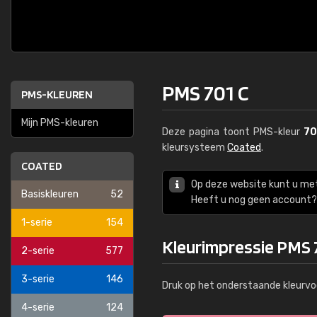
PMS 701 C
PMS-KLEUREN
Mijn PMS-kleuren
Deze pagina toont PMS-kleur
70
kleursysteem
Coated
.
COATED
Op deze website kunt u me
Basiskleuren
52
Heeft u nog geen account? 
1-serie
154
Kleurimpressie PMS 
2-serie
577
3-serie
146
Druk op het onderstaande kleurvo
4-serie
124