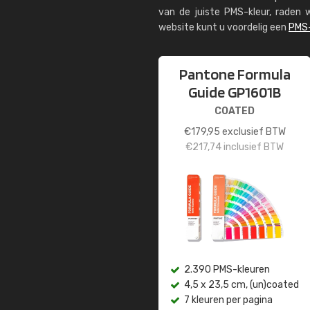
van de juiste PMS-kleur, rade
website kunt u voordelig een
PMS-
Pantone Formula
Guide GP1601B
COATED
€
179,95
exclusief BTW
€
217,74
inclusief BTW
2.390 PMS-kleuren
4,5 x 23,5 cm, (un)coated
7 kleuren per pagina