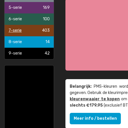
5-serie
169
6-serie
100
7-serie
403
8-serie
14
9-serie
42
Belangrijk:
PMS-kleuren worde
gegeven. Gebruik de kleur­impre
kleuren­waaier te kopen
om z
slechts €179,95
(exclusief BT
Meer info / bestellen