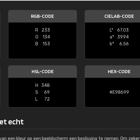
Kambier BV
RGB-CODE
CIELAB-CODE
"Super snelle service en zeer betaal
R
233
L*
67.03
G
134
a*
39.94
B
153
b*
6.56
HSL-CODE
HEX-CODE
H
348
S
69
#E98699
L
72
het echt
s van een kleur op een beeldscherm een beslissing te nemen. Om zeker 