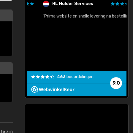
HL Mulder Services
baar!"
"Prima website en snelle levering na bestelling"
"
463
beoordelingen
9,0
te zijn