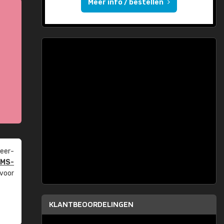
Meer info / bestellen
eer­
PMS-
 voor
KLANTBEOORDELINGEN