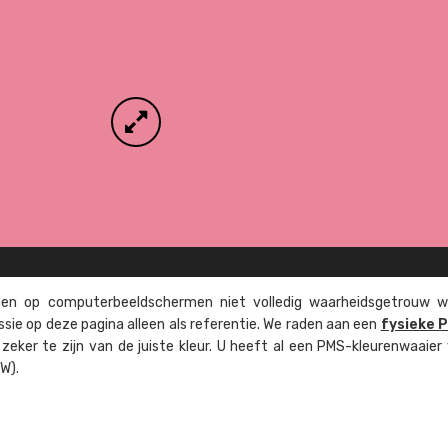
n op computer­beeld­schermen niet volledig waarheids­­getrouw w
ssie op deze pagina alleen als referentie. We raden aan een
fysieke 
eker te zijn van de juiste kleur. U heeft al een PMS-kleuren­waaier
W).