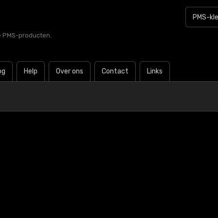
le PMS-producten.
og
Help
Over ons
Contact
Links