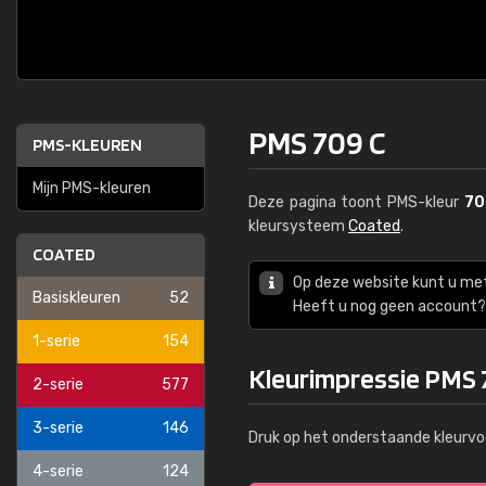
PMS 709 C
PMS-KLEUREN
Mijn PMS-kleuren
Deze pagina toont PMS-kleur
70
kleursysteem
Coated
.
COATED
Op deze website kunt u me
Basiskleuren
52
Heeft u nog geen account? 
1-serie
154
Kleurimpressie PMS 
2-serie
577
3-serie
146
Druk op het onderstaande kleurvo
4-serie
124