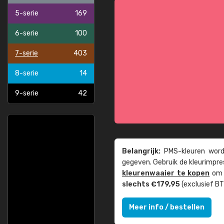
5-serie
169
6-serie
100
7-serie
403
8-serie
14
9-serie
42
Belangrijk:
PMS-kleuren worde
gegeven. Gebruik de kleur­impre
kleuren­waaier te kopen
om z
slechts €179,95
(exclusief BT
Meer info / bestellen