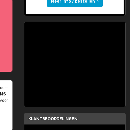
Meer info / bestellen
eer­
PMS-
 voor
KLANTBEOORDELINGEN