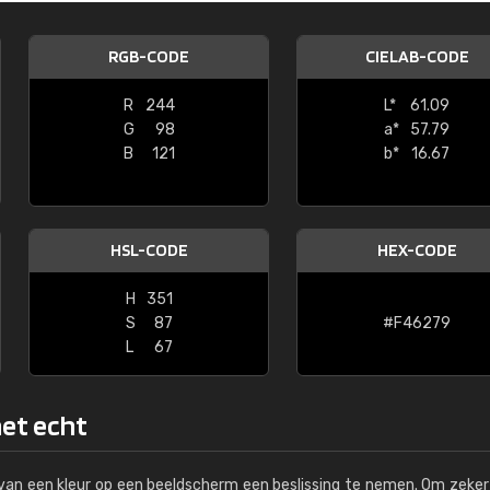
Kambier BV
RGB-CODE
CIELAB-CODE
"Super snelle service en zeer betaal
R
244
L*
61.09
G
98
a*
57.79
B
121
b*
16.67
HSL-CODE
HEX-CODE
H
351
S
87
#F46279
L
67
het echt
s van een kleur op een beeldscherm een beslissing te nemen. Om zeker 