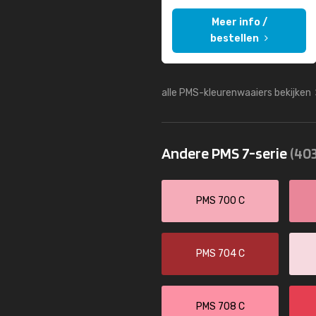
Meer info /
bestellen
alle PMS-kleurenwaaiers bekijken
Andere PMS 7-serie
(403
PMS 700 C
PMS 704 C
PMS 708 C