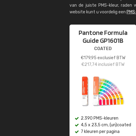
van de juiste PMS-kleur, rade
website kunt u voordelig een
PMS-
Pantone Formula
Guide GP1601B
COATED
€
179,95
exclusief BTW
€
217,74
inclusief BTW
2.390 PMS-kleuren
4,5 x 23,5 cm, (un)coated
7 kleuren per pagina