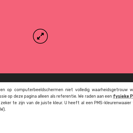
n op computer­beeld­schermen niet volledig waarheids­­getrouw w
ssie op deze pagina alleen als referentie. We raden aan een
fysieke 
eker te zijn van de juiste kleur. U heeft al een PMS-kleuren­waaier
W).