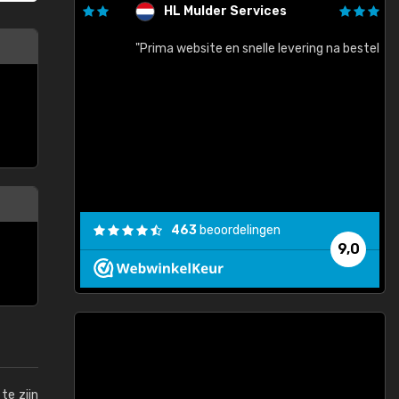
HL Mulder Services
baar!"
"Prima website en snelle levering na bestelling"
"
463
beoordelingen
9,0
te zijn