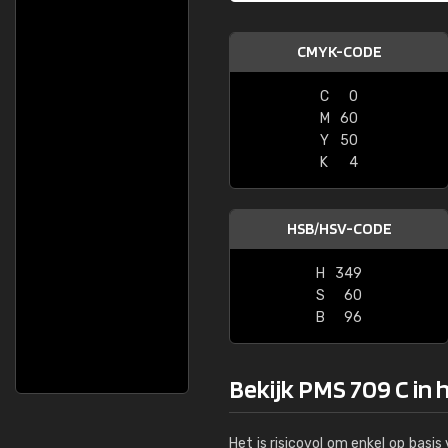
CMYK-CODE
C
0
M
60
Y
50
K
4
HSB/HSV-CODE
H
349
S
60
B
96
Bekijk PMS 709 C in 
Het is risicovol om enkel op basi