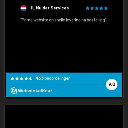
HL Mulder Services
T
"
"Prima website en snelle levering na bestelling"
"Alles
463
beoordelingen
9,0