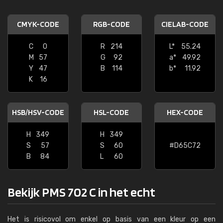
CMYK-CODE
RGB-CODE
CIELAB-CODE
C
0
R
214
L*
55.24
M
57
G
92
a*
49.92
Y
47
B
114
b*
11.92
K
16
HSB/HSV-CODE
HSL-CODE
HEX-CODE
H
349
H
349
S
57
S
60
#D65C72
B
84
L
60
Bekijk PMS 702 C in het echt
Het is risicovol om enkel op basis van een kleur op een