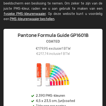
beeldscherm een beslissing te nemen. Om zeker te zijn van de
juiste PMS-kleur, raden we u aan gebruik te maken van een
fysieke PMS-kleurenwaaier
. Op deze website kunt u voordelig
een
PMS-kleurenwaaier bestellen
.
Pantone Formula Guide GP1601B
COATED
€
179,95
exclusief BTW
€
217,74
inclusief BTW
2.390 PMS-kleuren
4,5 x 23,5 cm, (un)coated