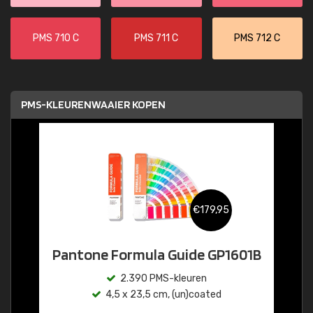
PMS 710 C
PMS 711 C
PMS 712 C
PMS-KLEURENWAAIER KOPEN
€179,95
Pantone Formula Guide GP1601B
2.390 PMS-kleuren
4,5 x 23,5 cm, (un)coated