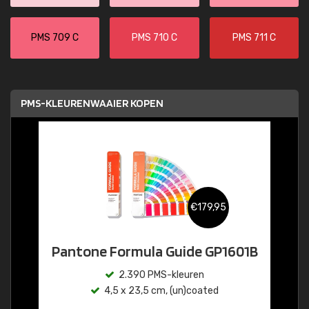
PMS 709 C
PMS 710 C
PMS 711 C
PMS-KLEURENWAAIER KOPEN
€179,95
Pantone Formula Guide GP1601B
2.390 PMS-kleuren
4,5 x 23,5 cm, (un)coated