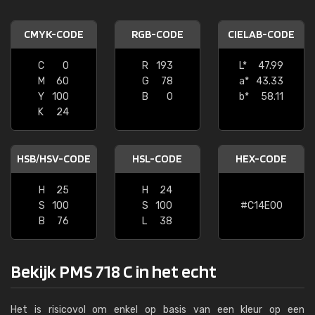
CMYK-CODE
RGB-CODE
CIELAB-CODE
C
0
R
193
L*
47.99
M
60
G
78
a*
43.33
Y
100
B
0
b*
58.11
K
24
HSB/HSV-CODE
HSL-CODE
HEX-CODE
H
25
H
24
S
100
S
100
#C14E00
B
76
L
38
Bekijk PMS 718 C in het echt
Het is risicovol om enkel op basis van een kleur op een