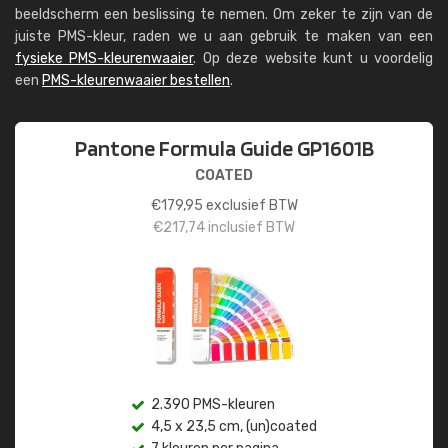
beeldscherm een beslissing te nemen. Om zeker te zijn van de
juiste PMS-kleur, raden we u aan gebruik te maken van een
fysieke PMS-kleurenwaaier
. Op deze website kunt u voordelig
een
PMS-kleurenwaaier bestellen
.
Pantone Formula Guide GP1601B
COATED
€
179,95
exclusief BTW
€
217,74
inclusief BTW
2.390 PMS-kleuren
4,5 x 23,5 cm, (un)coated