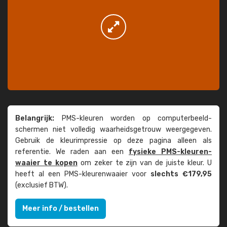
Belangrijk:
PMS-kleuren worden op computer­beeld­
schermen niet volledig waarheids­­getrouw weer­gegeven.
Gebruik de kleur­impressie op deze pagina alleen als
referentie. We raden aan een
fysieke PMS-kleuren­
waaier te kopen
om zeker te zijn van de juiste kleur. U
heeft al een PMS-kleuren­waaier voor
slechts €179,95
(exclusief BTW).
Meer info / bestellen