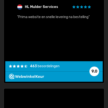
HL Mulder Services
T
"
"Prima website en snelle levering na bestelling"
"Alles
463
beoordelingen
9,0