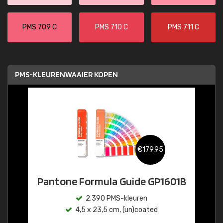
PMS 709 C
PMS 710 C
PMS 711 C
PMS-KLEURENWAAIER KOPEN
€179,95
Pantone Formula Guide GP1601B
2.390 PMS-kleuren
4,5 x 23,5 cm, (un)coated