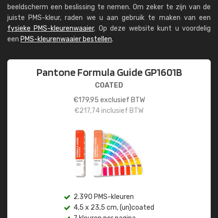
beeldscherm een beslissing te nemen. Om zeker te zijn van de
juiste PMS-kleur, raden we u aan gebruik te maken van een
fysieke PMS-kleurenwaaier
. Op deze website kunt u voordelig
een
PMS-kleurenwaaier bestellen
.
Pantone Formula Guide GP1601B
COATED
€
179,95
exclusief BTW
€
217,74
inclusief BTW
2.390 PMS-kleuren
4,5 x 23,5 cm, (un)coated