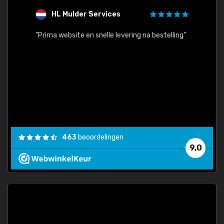
HL Mulder Services
T
"
"Prima website en snelle levering na bestelling"
"Alles
463
beoordelingen
9,0