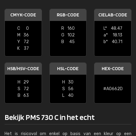
CMYK-CODE
RGB-CODE
CIELAB-CODE
C
0
R
160
L*
48.47
M
36
G
102
a*
18.13
Y
72
B
45
b*
40.71
K
37
HSB/HSV-CODE
HSL-CODE
HEX-CODE
H
29
H
30
S
72
S
56
#A0662D
B
63
L
40
Bekijk PMS 730 C in het echt
Het is risicovol om enkel op basis van een kleur op een