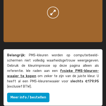
Belangrijk:
PMS-kleuren worden op computer­beeld­
schermen niet volledig waarheids­­getrouw weer­gegeven.
Gebruik de kleur­impressie op deze pagina alleen als
referentie. We raden aan een
fysieke PMS-kleuren­
waaier te kopen
om zeker te zijn van de juiste kleur. U
heeft al een PMS-kleuren­waaier voor
slechts €179,95
(exclusief BTW).
Meer info / bestellen