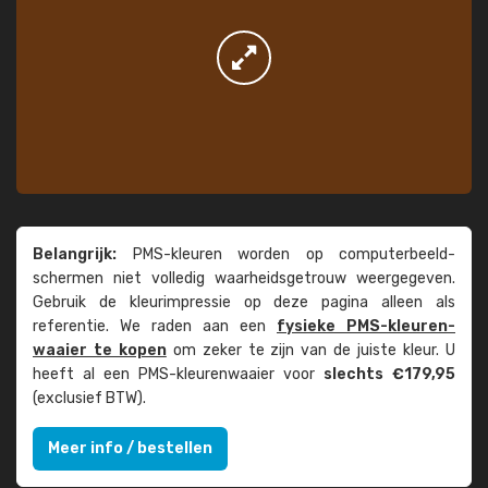
Belangrijk:
PMS-kleuren worden op computer­beeld­
schermen niet volledig waarheids­­getrouw weer­gegeven.
Gebruik de kleur­impressie op deze pagina alleen als
referentie. We raden aan een
fysieke PMS-kleuren­
waaier te kopen
om zeker te zijn van de juiste kleur. U
heeft al een PMS-kleuren­waaier voor
slechts €179,95
(exclusief BTW).
Meer info / bestellen