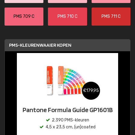
PMS 709 C
PMS 710 C
PMS 711 C
PMS-KLEURENWAAIER KOPEN
€179,95
Pantone Formula Guide GP1601B
2.390 PMS-kleuren
4,5 x 23,5 cm, (un)coated