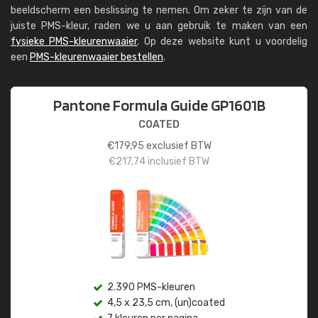
beeldscherm een beslissing te nemen. Om zeker te zijn van de
juiste PMS-kleur, raden we u aan gebruik te maken van een
fysieke PMS-kleurenwaaier
. Op deze website kunt u voordelig
een
PMS-kleurenwaaier bestellen
.
Pantone Formula Guide GP1601B
COATED
€
179,95
exclusief BTW
€
217,74
inclusief BTW
2.390 PMS-kleuren
4,5 x 23,5 cm, (un)coated