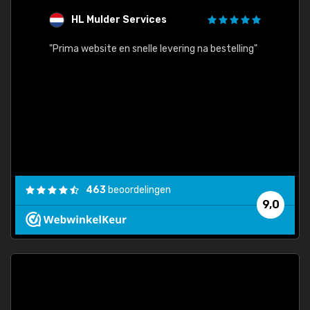
HL Mulder Services
T
"
"Prima website en snelle levering na bestelling"
"Alles
463
beoordelingen
9,0