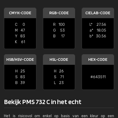
CMYK-CODE
RGB-CODE
CIELAB-CODE
C
0
R
100
L*
27.56
M
47
G
53
a*
18.05
Y
83
B
17
b*
30.56
K
61
HSB/HSV-CODE
HSL-CODE
HEX-CODE
H
25
H
26
S
83
S
71
#643511
B
39
L
23
Bekijk PMS 732 C in het echt
Het is risicovol om enkel op basis van een kleur op een