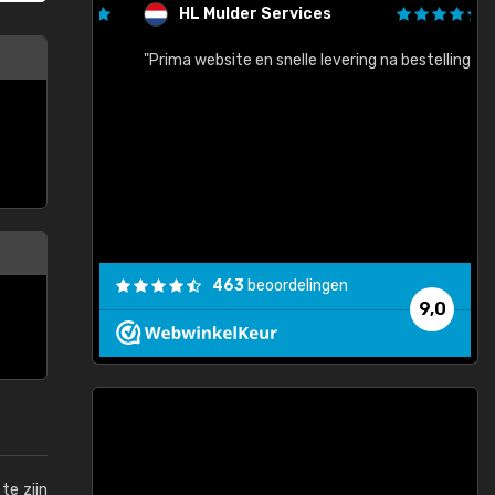
HL Mulder Services
baar!"
"Prima website en snelle levering na bestelling"
"
463
beoordelingen
9,0
te zijn