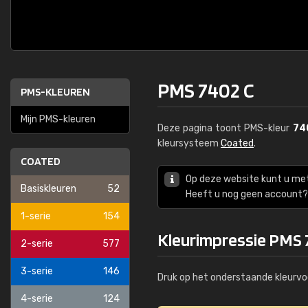
PMS 7402 C
PMS-KLEUREN
Mijn PMS-kleuren
Deze pagina toont PMS-kleur
74
kleursysteem
Coated
.
COATED
Op deze website kunt u me
Basiskleuren
52
Heeft u nog geen account? 
1-serie
154
Kleurimpressie PMS 
2-serie
577
3-serie
146
Druk op het onderstaande kleurvo
4-serie
124