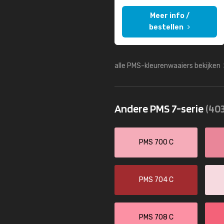
Meer info /
bestellen
alle PMS-kleurenwaaiers bekijken
Andere PMS 7-serie
(403
PMS 700 C
PMS 704 C
PMS 708 C