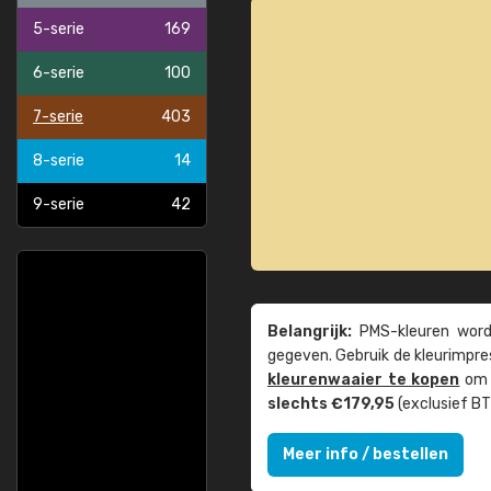
5-serie
169
6-serie
100
7-serie
403
8-serie
14
9-serie
42
Belangrijk:
PMS-kleuren worde
gegeven. Gebruik de kleur­impre
kleuren­waaier te kopen
om z
slechts €179,95
(exclusief BT
Meer info / bestellen