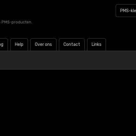
le PMS-producten.
og
Help
Over ons
Contact
Links