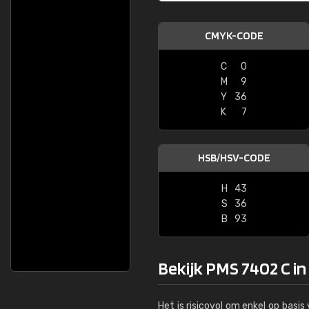
CMYK-CODE
C
0
M
9
Y
36
K
7
HSB/HSV-CODE
H
43
S
36
B
93
Bekijk PMS 7402 C in
Het is risicovol om enkel op basi