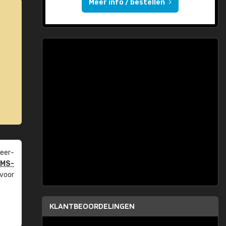
Meer info / bestellen
eer­
PMS-
 voor
KLANTBEOORDELINGEN