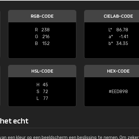
Kambier BV
RGB-CODE
CIELAB-CODE
"Super snelle service en zeer betaal
R
238
L*
86.78
G
216
a*
-1.41
B
152
b*
34.35
HSL-CODE
HEX-CODE
H
45
S
72
#EED898
L
77
 het echt
s van een kleur op een beeldscherm een beslissing te nemen. Om zeker 