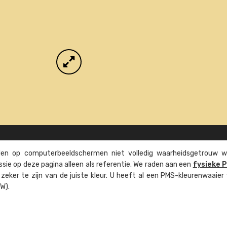
n op computer­beeld­schermen niet volledig waarheids­­getrouw w
ssie op deze pagina alleen als referentie. We raden aan een
fysieke 
eker te zijn van de juiste kleur. U heeft al een PMS-kleuren­waaier
W).