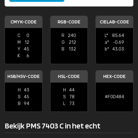
CMYK-CODE
RGB-CODE
CIELAB-CODE
C
0
R
240
L*
85.64
M
12
G
212
a*
-0.69
Y
45
B
132
b*
43.03
K
6
HSB/HSV-CODE
HSL-CODE
HEX-CODE
H
43
H
44
S
45
S
78
#F0D484
B
94
L
73
Bekijk PMS 7403 C in het echt