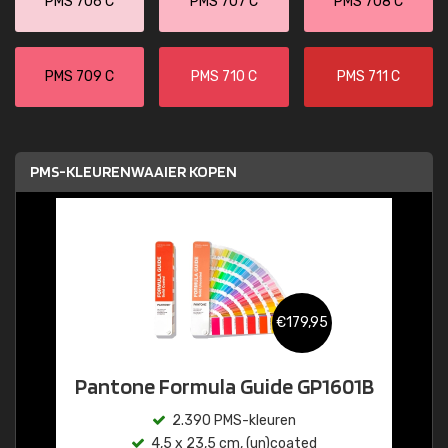
PMS 706 C
PMS 707 C
PMS 708 C
PMS 709 C
PMS 710 C
PMS 711 C
PMS-KLEURENWAAIER KOPEN
€179,95
Pantone Formula Guide GP1601B
2.390 PMS-kleuren
4,5 x 23,5 cm, (un)coated