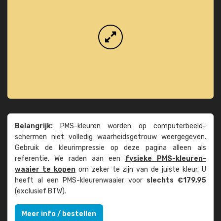
Belangrijk:
PMS-kleuren worden op computer­beeld­
schermen niet volledig waarheids­­getrouw weer­gegeven.
Gebruik de kleur­impressie op deze pagina alleen als
referentie. We raden aan een
fysieke PMS-kleuren­
waaier te kopen
om zeker te zijn van de juiste kleur. U
heeft al een PMS-kleuren­waaier voor
slechts €179,95
(exclusief BTW).
Meer info / bestellen