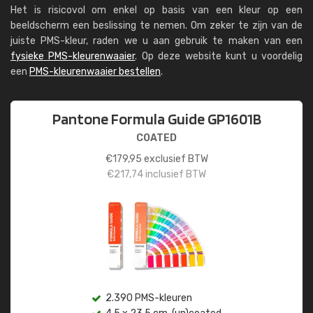
Het is risicovol om enkel op basis van een kleur op een
beeldscherm een beslissing te nemen. Om zeker te zijn van de
juiste PMS-kleur, raden we u aan gebruik te maken van een
fysieke PMS-kleurenwaaier
. Op deze website kunt u voordelig
een
PMS-kleurenwaaier bestellen
.
Pantone Formula Guide GP1601B
COATED
€
179,95
exclusief BTW
€
217,74
inclusief BTW
2.390 PMS-kleuren