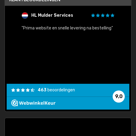
HL Mulder Services
T
"
"Prima website en snelle levering na bestelling"
"Alles
463
beoordelingen
9,0