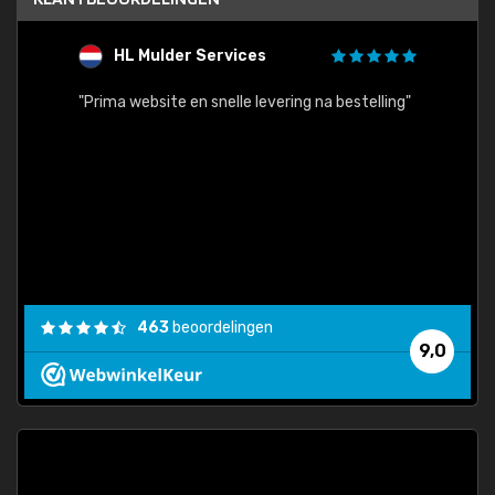
HL Mulder Services
T
"
"Prima website en snelle levering na bestelling"
"Alles
463
beoordelingen
9,0