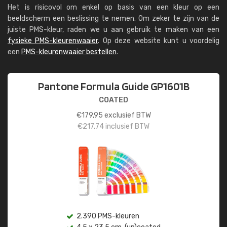
Het is risicovol om enkel op basis van een kleur op een
beeldscherm een beslissing te nemen. Om zeker te zijn van de
juiste PMS-kleur, raden we u aan gebruik te maken van een
fysieke PMS-kleurenwaaier
. Op deze website kunt u voordelig
een
PMS-kleurenwaaier bestellen
.
Pantone Formula Guide GP1601B
COATED
€
179,95
exclusief BTW
€
217,74
inclusief BTW
2.390 PMS-kleuren