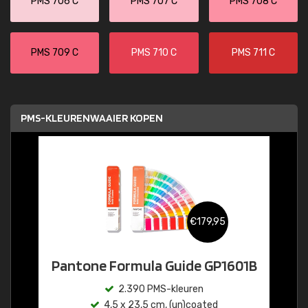
PMS 706 C
PMS 707 C
PMS 708 C
PMS 709 C
PMS 710 C
PMS 711 C
PMS-KLEURENWAAIER KOPEN
€179,95
Pantone Formula Guide GP1601B
2.390 PMS-kleuren
4,5 x 23,5 cm, (un)coated