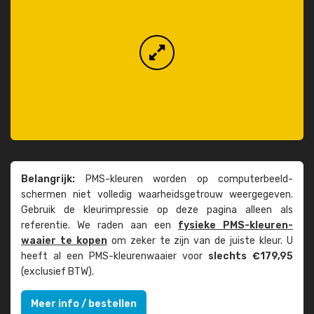
Belangrijk:
PMS-kleuren worden op computer­beeld­
schermen niet volledig waarheids­­getrouw weer­gegeven.
Gebruik de kleur­impressie op deze pagina alleen als
referentie. We raden aan een
fysieke PMS-kleuren­
waaier te kopen
om zeker te zijn van de juiste kleur. U
heeft al een PMS-kleuren­waaier voor
slechts €179,95
(exclusief BTW).
Meer info / bestellen