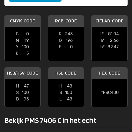
CMYK-CODE
RGB-CODE
CIELAB-CODE
C
0
R
243
L*
81.04
M
19
G
196
a*
2.66
Y
100
B
0
b*
82.47
K
5
HSB/HSV-CODE
HSL-CODE
HEX-CODE
H
47
H
48
S
100
S
100
#F3C400
B
95
L
48
Bekijk PMS 7406 C in het echt