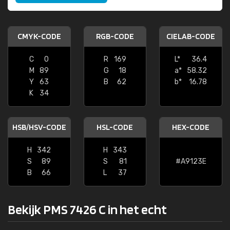
CMYK-CODE
RGB-CODE
CIELAB-CODE
C
0
R
169
L*
36.4
M
89
G
18
a*
58.32
Y
63
B
62
b*
16.78
K
34
HSB/HSV-CODE
HSL-CODE
HEX-CODE
H
342
H
343
S
89
S
81
#A9123E
B
66
L
37
Bekijk PMS 7426 C in het echt