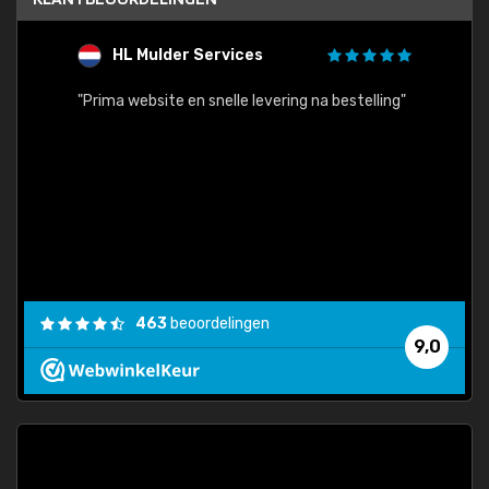
HL Mulder Services
T
"
"Prima website en snelle levering na bestelling"
"Alles
463
beoordelingen
9,0