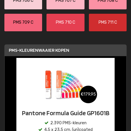
PMS 706 C
PMS 707 C
PMS 708 C
PMS 709 C
PMS 710 C
PMS 711 C
PMS-KLEURENWAAIER KOPEN
€179,95
Pantone Formula Guide GP1601B
2.390 PMS-kleuren
4,5 x 23,5 cm, (un)coated