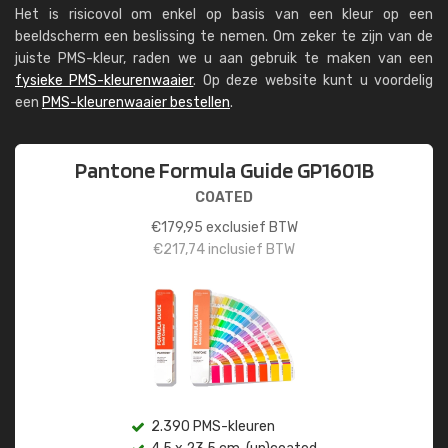
Het is risicovol om enkel op basis van een kleur op een
beeldscherm een beslissing te nemen. Om zeker te zijn van de
juiste PMS-kleur, raden we u aan gebruik te maken van een
fysieke PMS-kleurenwaaier
. Op deze website kunt u voordelig
een
PMS-kleurenwaaier bestellen
.
Pantone Formula Guide GP1601B
COATED
€
179,95
exclusief BTW
€
217,74
inclusief BTW
2.390 PMS-kleuren