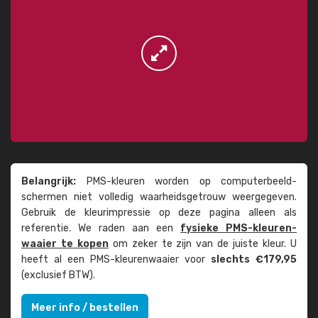
Belangrijk:
PMS-kleuren worden op computer­beeld­
schermen niet volledig waarheids­­getrouw weer­gegeven.
Gebruik de kleur­impressie op deze pagina alleen als
referentie. We raden aan een
fysieke PMS-kleuren­
waaier te kopen
om zeker te zijn van de juiste kleur. U
heeft al een PMS-kleuren­waaier voor
slechts €179,95
(exclusief BTW).
Meer info / bestellen