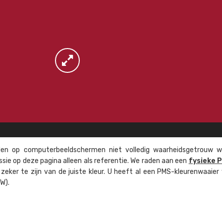
n op computer­beeld­schermen niet volledig waarheids­­getrouw w
ssie op deze pagina alleen als referentie. We raden aan een
fysieke 
eker te zijn van de juiste kleur. U heeft al een PMS-kleuren­waaier
W).