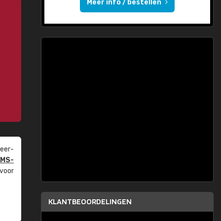
Meer info / bestellen
eer­
PMS-
 voor
KLANTBEOORDELINGEN