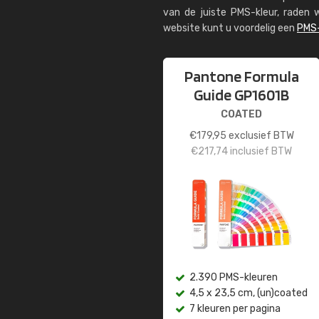
van de juiste PMS-kleur, rade
website kunt u voordelig een
PMS-
Pantone Formula
Guide GP1601B
COATED
€
179,95
exclusief BTW
€
217,74
inclusief BTW
2.390 PMS-kleuren
4,5 x 23,5 cm, (un)coated
7 kleuren per pagina