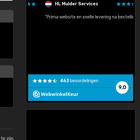
HL Mulder Services
baar!"
"Prima website en snelle levering na bestelling"
"
463
beoordelingen
9,0
te zijn