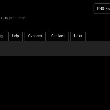
le PMS-producten.
og
Help
Over ons
Contact
Links