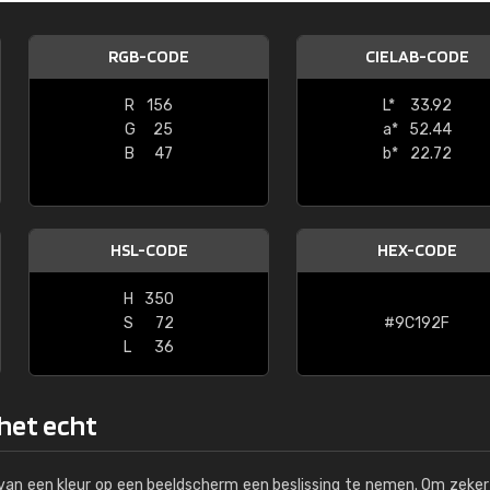
Kambier BV
RGB-CODE
CIELAB-CODE
"Super snelle service en zeer betaal
R
156
L*
33.92
G
25
a*
52.44
B
47
b*
22.72
HSL-CODE
HEX-CODE
H
350
S
72
#9C192F
L
36
 het echt
s van een kleur op een beeldscherm een beslissing te nemen. Om zeker 