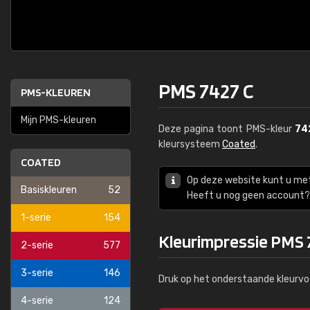
PMS 7427 C
PMS-KLEUREN
Mijn PMS-kleuren
Deze pagina toont PMS-kleur
74
kleursysteem
Coated
.
COATED
Op deze website kunt u me
Basiskleuren
52
Heeft u nog geen account? 
1-serie
154
Kleurimpressie PMS 
2-serie
577
3-serie
146
Druk op het onderstaande kleurvo
4-serie
124