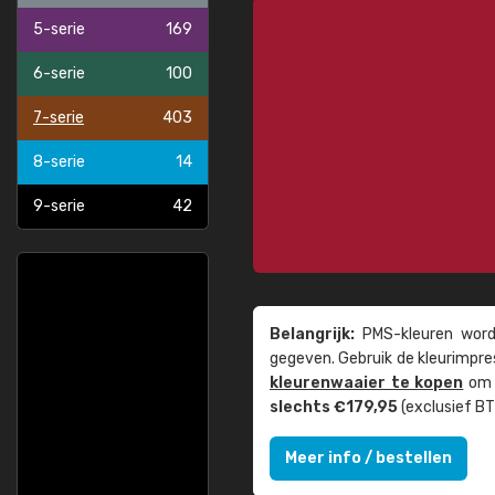
5-serie
169
6-serie
100
7-serie
403
8-serie
14
9-serie
42
Belangrijk:
PMS-kleuren worde
gegeven. Gebruik de kleur­impre
kleuren­waaier te kopen
om z
slechts €179,95
(exclusief BT
Meer info / bestellen