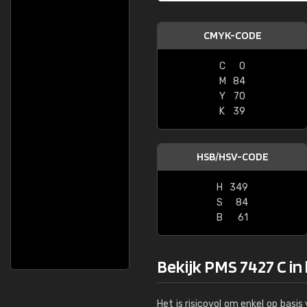
CMYK-CODE
C
0
M
84
Y
70
K
39
HSB/HSV-CODE
H
349
S
84
B
61
Bekijk PMS 7427 C in
Het is risicovol om enkel op basi