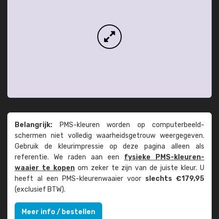
Belangrijk:
PMS-kleuren worden op computer­beeld­
schermen niet volledig waarheids­­getrouw weer­gegeven.
Gebruik de kleur­impressie op deze pagina alleen als
referentie. We raden aan een
fysieke PMS-kleuren­
waaier te kopen
om zeker te zijn van de juiste kleur. U
heeft al een PMS-kleuren­waaier voor
slechts €179,95
(exclusief BTW).
Meer info / bestellen