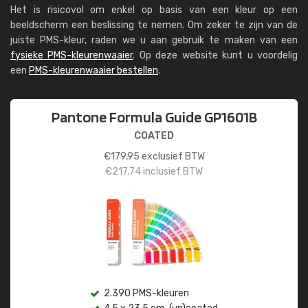
Het is risicovol om enkel op basis van een kleur op een
beeldscherm een beslissing te nemen. Om zeker te zijn van de
juiste PMS-kleur, raden we u aan gebruik te maken van een
fysieke PMS-kleurenwaaier
. Op deze website kunt u voordelig
een
PMS-kleurenwaaier bestellen
.
Pantone Formula Guide GP1601B
COATED
€
179,95
exclusief BTW
€
217,74
inclusief BTW
2.390 PMS-kleuren