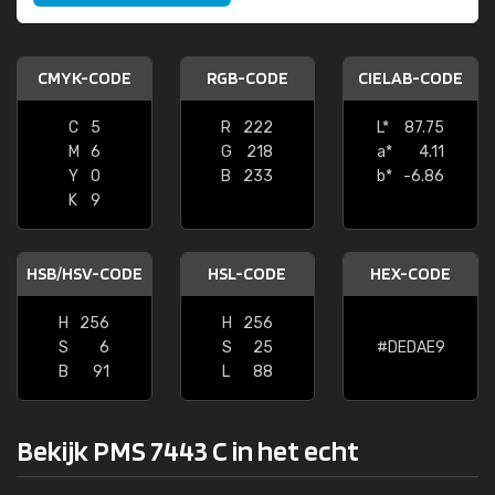
CMYK-CODE
RGB-CODE
CIELAB-CODE
C
5
R
222
L*
87.75
M
6
G
218
a*
4.11
Y
0
B
233
b*
-6.86
K
9
HSB/HSV-CODE
HSL-CODE
HEX-CODE
H
256
H
256
S
6
S
25
#DEDAE9
B
91
L
88
Bekijk PMS 7443 C in het echt