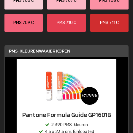
PMS 706 C
PMS 707 C
PMS 708 C
PMS 709 C
PMS 710 C
PMS 711 C
PMS-KLEURENWAAIER KOPEN
€179,95
Pantone Formula Guide GP1601B
2.390 PMS-kleuren
4,5 x 23,5 cm, (un)coated