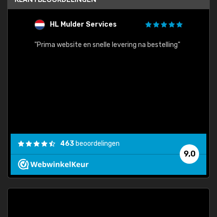
HL Mulder Services
T
"
"Prima website en snelle levering na bestelling"
"Alles
463
beoordelingen
9,0