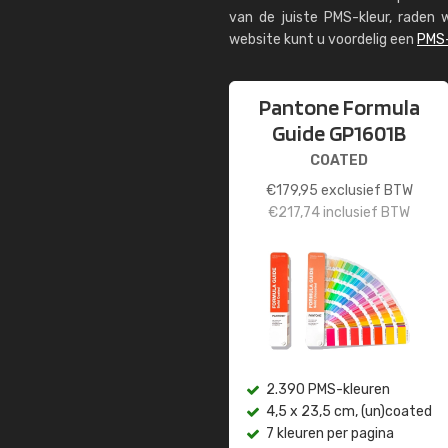
van de juiste PMS-kleur, rade
website kunt u voordelig een
PMS-
Pantone Formula
Guide GP1601B
COATED
€
179,95
exclusief BTW
€
217,74
inclusief BTW
2.390 PMS-kleuren
4,5 x 23,5 cm, (un)coated
7 kleuren per pagina