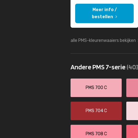
Meer info /
bestellen
alle PMS-kleurenwaaiers bekijken
Andere PMS 7-serie
(403
PMS 700 C
PMS 704 C
PMS 708 C