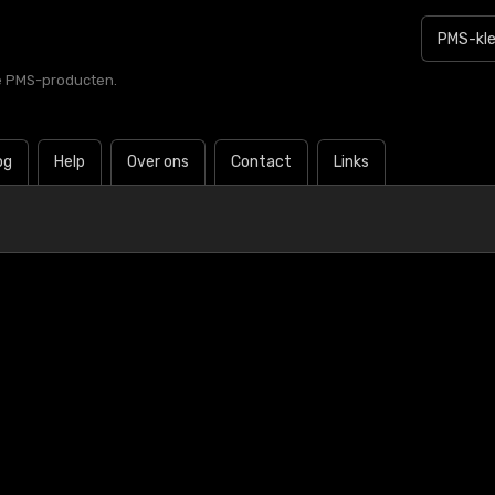
le PMS-producten.
og
Help
Over ons
Contact
Links