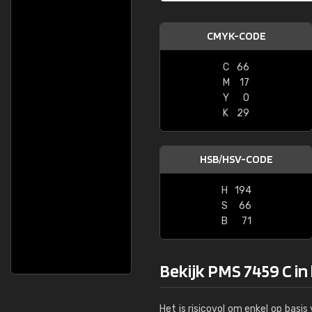
CMYK-CODE
C
66
M
17
Y
0
K
29
HSB/HSV-CODE
H
194
S
66
B
71
Bekijk PMS 7459 C in
Het is risicovol om enkel op basi