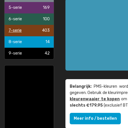
5-serie
169
6-serie
100
7-serie
403
8-serie
14
9-serie
42
Belangrijk:
PMS-kleuren worde
gegeven. Gebruik de kleur­impre
kleuren­waaier te kopen
om z
slechts €179,95
(exclusief BT
Meer info / bestellen