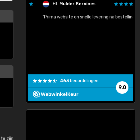
HL Mulder Services
baar!"
"Prima website en snelle levering na bestelling"
"
463
beoordelingen
9,0
te zijn