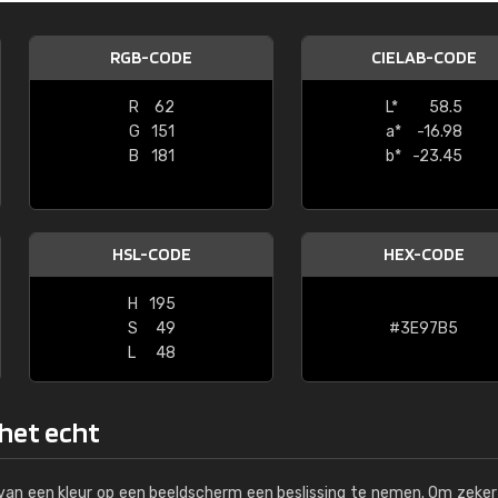
Kambier BV
RGB-CODE
CIELAB-CODE
"Super snelle service en zeer betaal
R
62
L*
58.5
G
151
a*
-16.98
B
181
b*
-23.45
HSL-CODE
HEX-CODE
H
195
S
49
#3E97B5
L
48
 het echt
s van een kleur op een beeldscherm een beslissing te nemen. Om zeker 