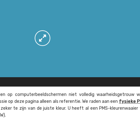
n op computer­beeld­schermen niet volledig waarheids­­getrouw w
ssie op deze pagina alleen als referentie. We raden aan een
fysieke 
eker te zijn van de juiste kleur. U heeft al een PMS-kleuren­waaier
W).