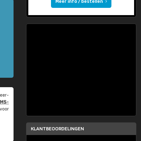
Meer info / bestellen
eer­
PMS-
 voor
KLANTBEOORDELINGEN