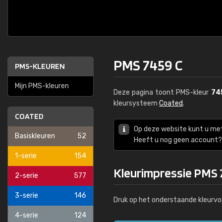
PMS 7459 C
PMS-KLEUREN
Mijn PMS-kleuren
Deze pagina toont PMS-kleur
74
kleursysteem
Coated
.
COATED
Op deze website kunt u me
Basiskleuren
52
Heeft u nog geen account? 
1-serie
154
Kleurimpressie PMS 
2-serie
577
3-serie
146
Druk op het onderstaande kleurvo
4-serie
124