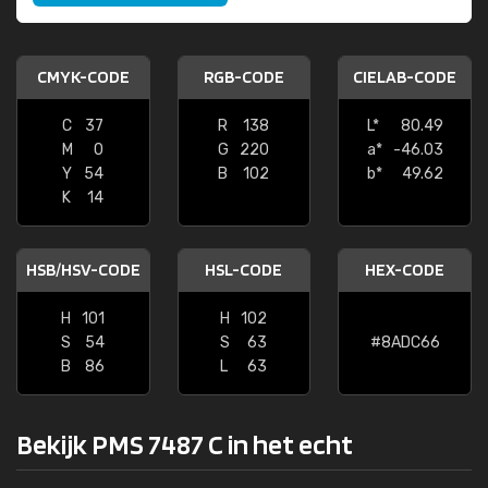
CMYK-CODE
RGB-CODE
CIELAB-CODE
C
37
R
138
L*
80.49
M
0
G
220
a*
-46.03
Y
54
B
102
b*
49.62
K
14
HSB/HSV-CODE
HSL-CODE
HEX-CODE
H
101
H
102
S
54
S
63
#8ADC66
B
86
L
63
Bekijk PMS 7487 C in het echt