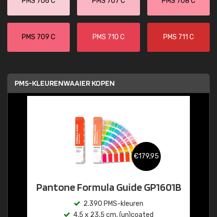
PMS 706 C
PMS 707 C
PMS 708 C
PMS 709 C
PMS 710 C
PMS 711 C
PMS-KLEURENWAAIER KOPEN
€179,95
Pantone Formula Guide GP1601B
2.390 PMS-kleuren
4,5 x 23,5 cm, (un)coated