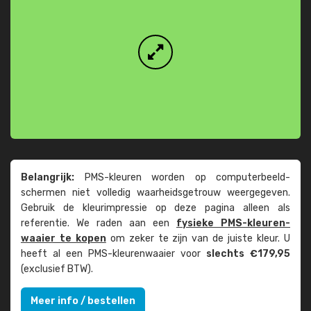
Belangrijk:
PMS-kleuren worden op computer­beeld­
schermen niet volledig waarheids­­getrouw weer­gegeven.
Gebruik de kleur­impressie op deze pagina alleen als
referentie. We raden aan een
fysieke PMS-kleuren­
waaier te kopen
om zeker te zijn van de juiste kleur. U
heeft al een PMS-kleuren­waaier voor
slechts €179,95
(exclusief BTW).
Meer info / bestellen