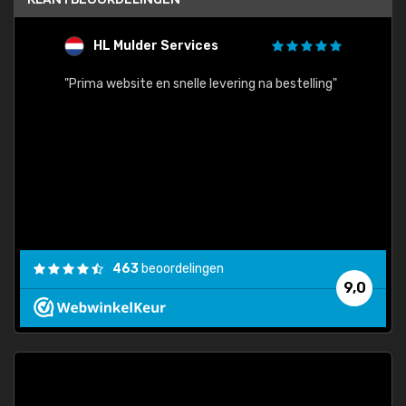
HL Mulder Services
T
"
"Prima website en snelle levering na bestelling"
"Alles
463
beoordelingen
9,0