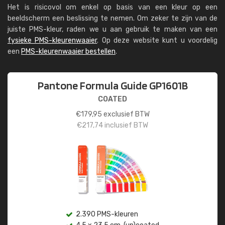
Het is risicovol om enkel op basis van een kleur op een
beeldscherm een beslissing te nemen. Om zeker te zijn van de
juiste PMS-kleur, raden we u aan gebruik te maken van een
fysieke PMS-kleurenwaaier
. Op deze website kunt u voordelig
een
PMS-kleurenwaaier bestellen
.
Pantone Formula Guide GP1601B
COATED
€
179,95
exclusief BTW
€
217,74
inclusief BTW
2.390 PMS-kleuren