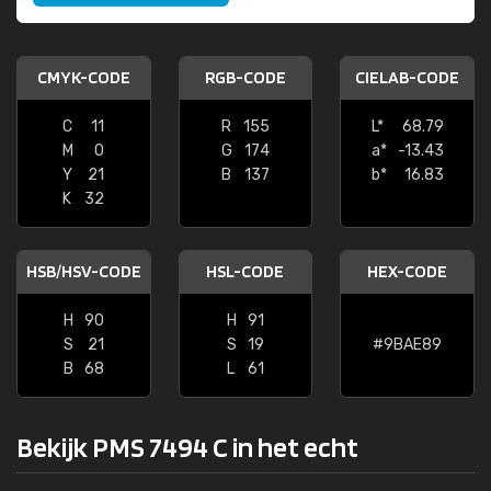
CMYK-CODE
RGB-CODE
CIELAB-CODE
C
11
R
155
L*
68.79
M
0
G
174
a*
-13.43
Y
21
B
137
b*
16.83
K
32
HSB/HSV-CODE
HSL-CODE
HEX-CODE
H
90
H
91
S
21
S
19
#9BAE89
B
68
L
61
Bekijk PMS 7494 C in het echt