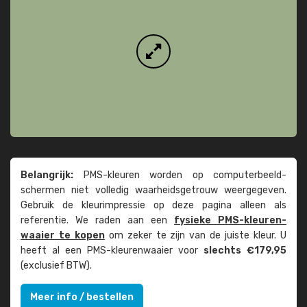
Belangrijk:
PMS-kleuren worden op computer­beeld­
schermen niet volledig waarheids­­getrouw weer­gegeven.
Gebruik de kleur­impressie op deze pagina alleen als
referentie. We raden aan een
fysieke PMS-kleuren­
waaier te kopen
om zeker te zijn van de juiste kleur. U
heeft al een PMS-kleuren­waaier voor
slechts €179,95
(exclusief BTW).
Meer info / bestellen