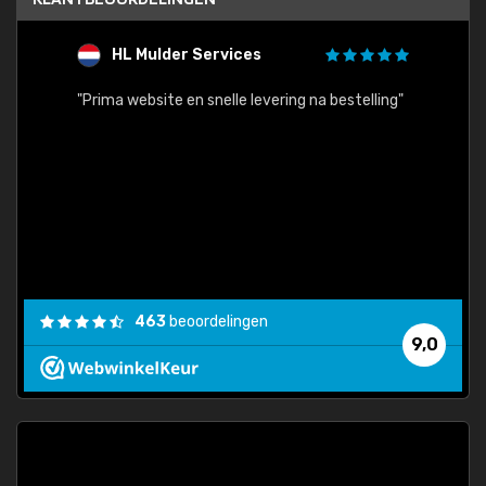
HL Mulder Services
T
"
"Prima website en snelle levering na bestelling"
"Alles
463
beoordelingen
9,0