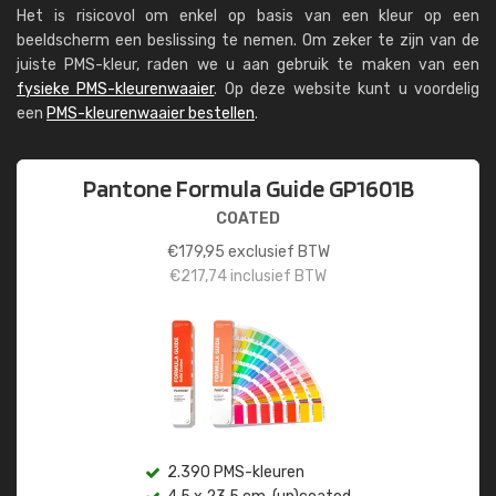
Het is risicovol om enkel op basis van een kleur op een
beeldscherm een beslissing te nemen. Om zeker te zijn van de
juiste PMS-kleur, raden we u aan gebruik te maken van een
fysieke PMS-kleurenwaaier
. Op deze website kunt u voordelig
een
PMS-kleurenwaaier bestellen
.
Pantone Formula Guide GP1601B
COATED
€
179,95
exclusief BTW
€
217,74
inclusief BTW
2.390 PMS-kleuren