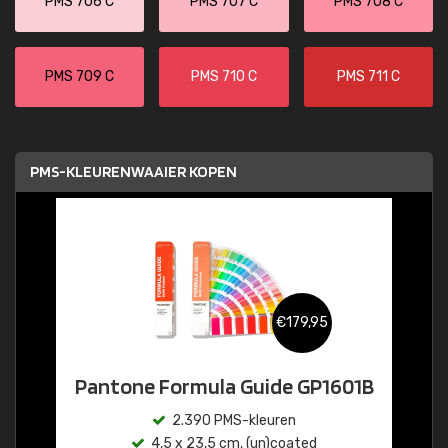
PMS 706 C
PMS 707 C
PMS 708 C
PMS 709 C
PMS 710 C
PMS 711 C
PMS-KLEURENWAAIER KOPEN
€179,95
Pantone Formula Guide GP1601B
2.390 PMS-kleuren
4,5 x 23,5 cm, (un)coated