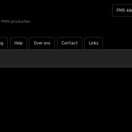
le PMS-producten.
og
Help
Over ons
Contact
Links