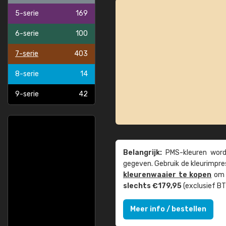
5-serie
169
6-serie
100
7-serie
403
8-serie
14
9-serie
42
Belangrijk:
PMS-kleuren worde
gegeven. Gebruik de kleur­impre
kleuren­waaier te kopen
om z
slechts €179,95
(exclusief BT
Meer info / bestellen