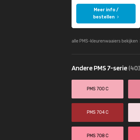
Meer info /
bestellen
alle PMS-kleurenwaaiers bekijken
Andere PMS 7-serie
(403
PMS 700 C
PMS 704 C
PMS 708 C