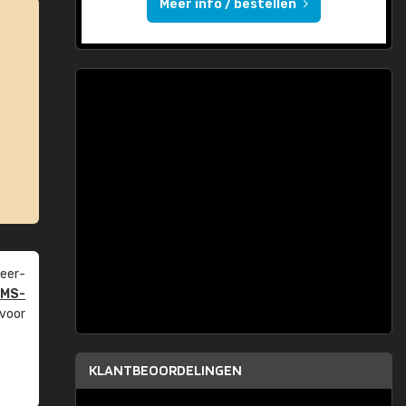
Meer info / bestellen
eer­
PMS-
 voor
KLANTBEOORDELINGEN