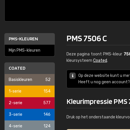
PMS 7506 C
PMS-KLEUREN
Mijn PMS-kleuren
Deze pagina toont PMS-kleur
75
kleursysteem
Coated
.
COATED
Op deze website kunt u me
Basiskleuren
52
Heeft u nog geen account? 
1-serie
154
Kleurimpressie PMS 
2-serie
577
3-serie
146
Druk op het onderstaande kleurvo
4-serie
124