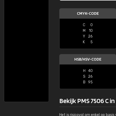
CMYK-CODE
C
0
M
10
Y
26
K
5
HSB/HSV-CODE
H
40
S
26
B
95
Bekijk PMS 7506 C in
Het is risicovol om enkel op basi