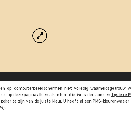
n op computer­beeld­schermen niet volledig waarheids­­getrouw w
ssie op deze pagina alleen als referentie. We raden aan een
fysieke 
eker te zijn van de juiste kleur. U heeft al een PMS-kleuren­waaier
W).