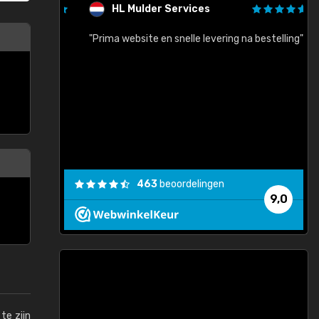
HL Mulder Services
baar!"
"Prima website en snelle levering na bestelling"
"
463
beoordelingen
9,0
te zijn