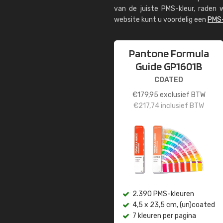
van de juiste PMS-kleur, rade
website kunt u voordelig een
PMS-
Pantone Formula
Guide GP1601B
COATED
€
179,95
exclusief BTW
€
217,74
inclusief BTW
2.390 PMS-kleuren
4,5 x 23,5 cm, (un)coated
7 kleuren per pagina