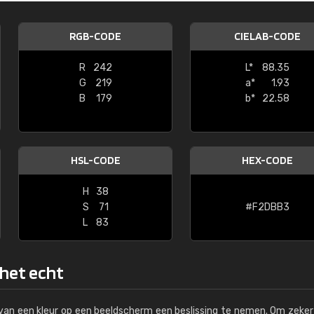
Kambier BV
RGB-CODE
CIELAB-CODE
"Super snelle service en zeer betaal
R
242
L*
88.35
G
219
a*
1.93
B
179
b*
22.58
HSL-CODE
HEX-CODE
H
38
S
71
#F2DBB3
L
83
 het echt
s van een kleur op een beeldscherm een beslissing te nemen. Om zeker 