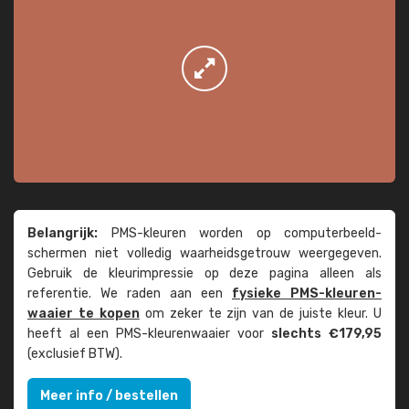
Belangrijk:
PMS-kleuren worden op computer­beeld­
schermen niet volledig waarheids­­getrouw weer­gegeven.
Gebruik de kleur­impressie op deze pagina alleen als
referentie. We raden aan een
fysieke PMS-kleuren­
waaier te kopen
om zeker te zijn van de juiste kleur. U
heeft al een PMS-kleuren­waaier voor
slechts €179,95
(exclusief BTW).
Meer info / bestellen