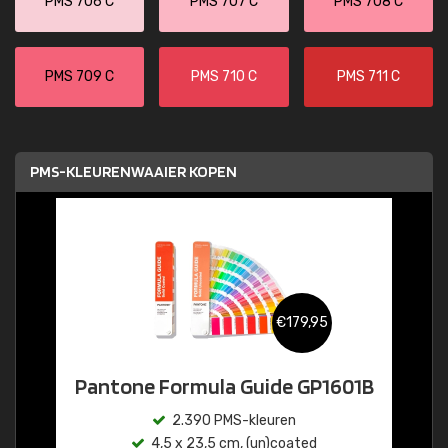
PMS 706 C
PMS 707 C
PMS 708 C
PMS 709 C
PMS 710 C
PMS 711 C
PMS-KLEURENWAAIER KOPEN
€179,95
Pantone Formula Guide GP1601B
2.390 PMS-kleuren
4,5 x 23,5 cm, (un)coated