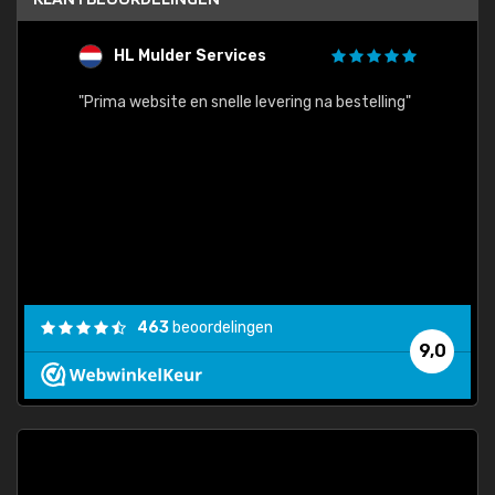
HL Mulder Services
T
"
"Prima website en snelle levering na bestelling"
"Alles
463
beoordelingen
9,0