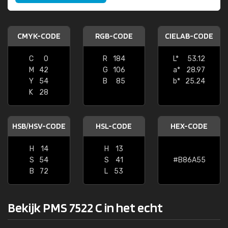
CMYK-CODE
RGB-CODE
CIELAB-CODE
C
0
R
184
L*
53.12
M
42
G
106
a*
28.97
Y
54
B
85
b*
25.24
K
28
HSB/HSV-CODE
HSL-CODE
HEX-CODE
H
14
H
13
S
54
S
41
#B86A55
B
72
L
53
Bekijk PMS 7522 C in het echt