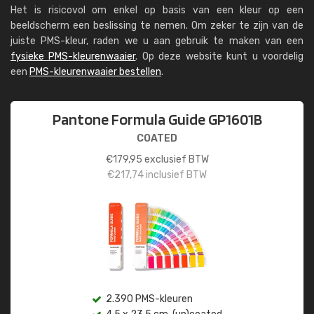
Het is risicovol om enkel op basis van een kleur op een
beeldscherm een beslissing te nemen. Om zeker te zijn van de
juiste PMS-kleur, raden we u aan gebruik te maken van een
fysieke PMS-kleurenwaaier
. Op deze website kunt u voordelig
een
PMS-kleurenwaaier bestellen
.
Pantone Formula Guide GP1601B
COATED
€
179,95
exclusief BTW
€
217,74
inclusief BTW
2.390 PMS-kleuren