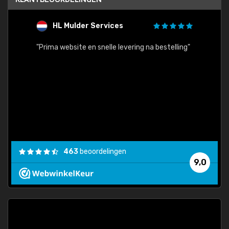
HL Mulder Services
T
"
"Prima website en snelle levering na bestelling"
"Alles
463
beoordelingen
9,0