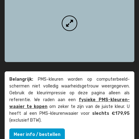
Belangrijk:
PMS-kleuren worden op computer­beeld­
schermen niet volledig waarheids­­getrouw weer­gegeven.
Gebruik de kleur­impressie op deze pagina alleen als
referentie. We raden aan een
fysieke PMS-kleuren­
waaier te kopen
om zeker te zijn van de juiste kleur. U
heeft al een PMS-kleuren­waaier voor
slechts €179,95
(exclusief BTW).
Meer info / bestellen