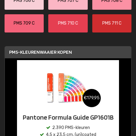
PMS 706 C
PMS 707 C
PMS 708 C
PMS 709 C
PMS 710 C
PMS 711 C
PMS-KLEURENWAAIER KOPEN
€179,95
Pantone Formula Guide GP1601B
2.390 PMS-kleuren
4,5 x 23,5 cm, (un)coated