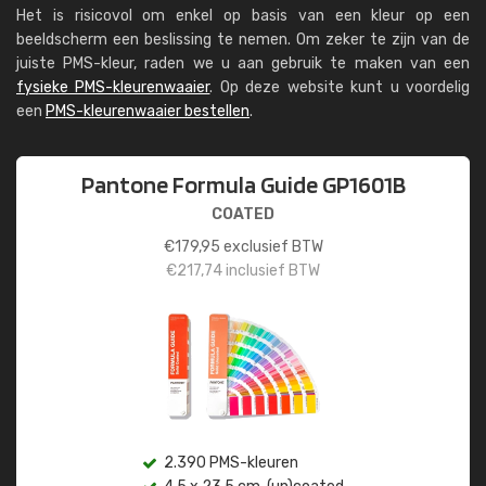
Het is risicovol om enkel op basis van een kleur op een
beeldscherm een beslissing te nemen. Om zeker te zijn van de
juiste PMS-kleur, raden we u aan gebruik te maken van een
fysieke PMS-kleurenwaaier
. Op deze website kunt u voordelig
een
PMS-kleurenwaaier bestellen
.
Pantone Formula Guide GP1601B
COATED
€
179,95
exclusief BTW
€
217,74
inclusief BTW
2.390 PMS-kleuren