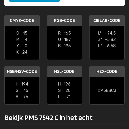
CMYK-CODE
RGB-CODE
CIELAB-CODE
C
15
R
165
L*
74.5
M
4
G
187
a*
-5.82
Y
0
B
195
b*
-6.58
K
24
HSB/HSV-CODE
HSL-CODE
HEX-CODE
H
194
H
196
S
15
S
20
#A5BBC3
B
76
L
71
Bekijk PMS 7542 C in het echt