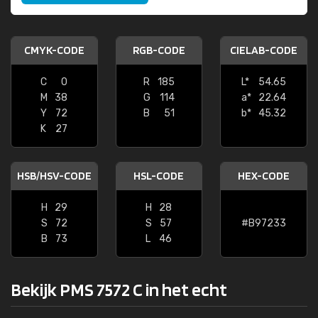
CMYK-CODE
RGB-CODE
CIELAB-CODE
C
0
R
185
L*
54.65
M
38
G
114
a*
22.64
Y
72
B
51
b*
45.32
K
27
HSB/HSV-CODE
HSL-CODE
HEX-CODE
H
29
H
28
S
72
S
57
#B97233
B
73
L
46
Bekijk PMS 7572 C in het echt