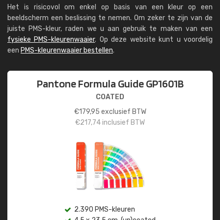
Het is risicovol om enkel op basis van een kleur op een
beeldscherm een beslissing te nemen. Om zeker te zijn van de
juiste PMS-kleur, raden we u aan gebruik te maken van een
fysieke PMS-kleurenwaaier
. Op deze website kunt u voordelig
een
PMS-kleurenwaaier bestellen
.
Pantone Formula Guide GP1601B
COATED
€
179,95
exclusief BTW
€
217,74
inclusief BTW
2.390 PMS-kleuren