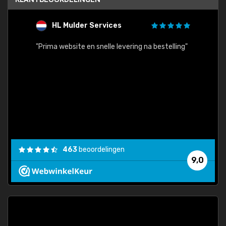
HL Mulder Services
T
"
"Prima website en snelle levering na bestelling"
"Alles
463
beoordelingen
9,0