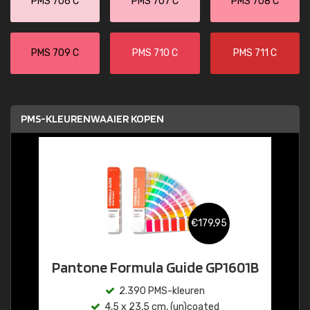
PMS 706 C
PMS 707 C
PMS 708 C
PMS 709 C
PMS 710 C
PMS 711 C
PMS-KLEURENWAAIER KOPEN
€179,95
Pantone Formula Guide GP1601B
2.390 PMS-kleuren
4,5 x 23,5 cm, (un)coated