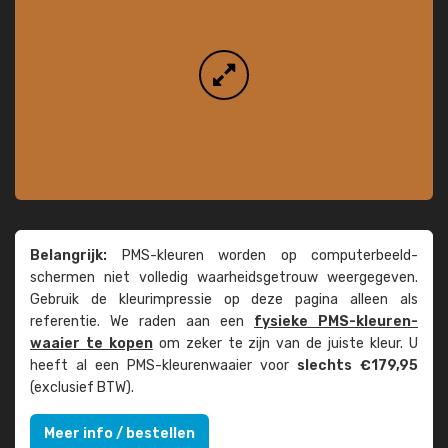
Belangrijk:
PMS-kleuren worden op computer­beeld­
schermen niet volledig waarheids­­getrouw weer­gegeven.
Gebruik de kleur­impressie op deze pagina alleen als
referentie. We raden aan een
fysieke PMS-kleuren­
waaier te kopen
om zeker te zijn van de juiste kleur. U
heeft al een PMS-kleuren­waaier voor
slechts €179,95
(exclusief BTW).
Meer info / bestellen