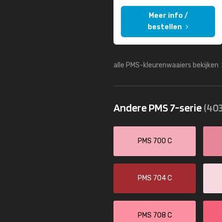
Meer info /
bestellen
alle PMS-kleurenwaaiers bekijken
Andere PMS 7-serie
(403
PMS 700 C
PMS 704 C
PMS 708 C