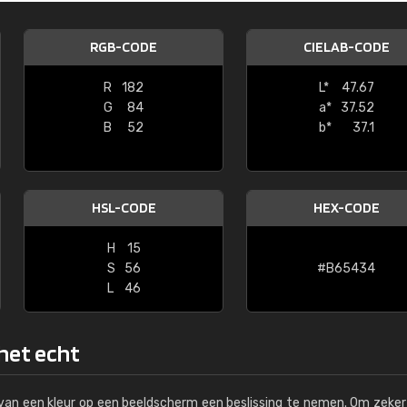
Kambier BV
RGB-CODE
CIELAB-CODE
"Super snelle service en zeer betaal
R
182
L*
47.67
G
84
a*
37.52
B
52
b*
37.1
HSL-CODE
HEX-CODE
H
15
S
56
#B65434
L
46
 het echt
s van een kleur op een beeldscherm een beslissing te nemen. Om zeker 