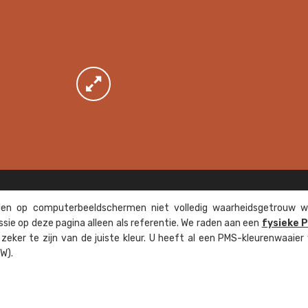
n op computer­beeld­schermen niet volledig waarheids­­getrouw w
ssie op deze pagina alleen als referentie. We raden aan een
fysieke 
eker te zijn van de juiste kleur. U heeft al een PMS-kleuren­waaier
W).