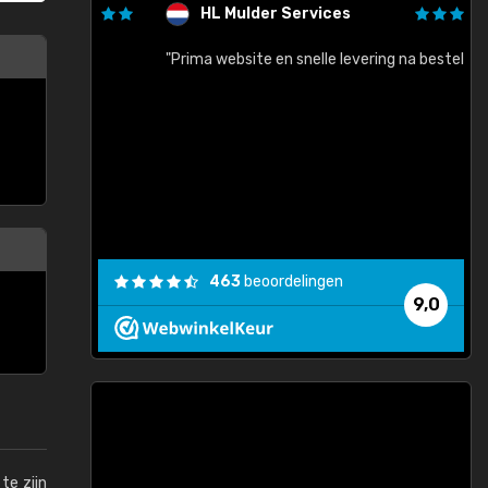
HL Mulder Services
baar!"
"Prima website en snelle levering na bestelling"
"
463
beoordelingen
9,0
te zijn