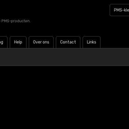
le PMS-producten.
og
Help
Over ons
Contact
Links