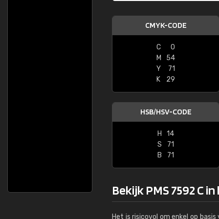
CMYK-CODE
C
0
M
54
Y
71
K
29
HSB/HSV-CODE
H
14
S
71
B
71
Bekijk PMS 7592 C in
Het is risicovol om enkel op basi