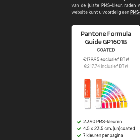
van de juiste PMS-kleur, rade
website kunt u voordelig een
PMS-
Pantone Formula
Guide GP1601B
COATED
€
179,95
exclusief BTW
€
217,74
inclusief BTW
2.390 PMS-kleuren
4,5 x 23,5 cm, (un)coated
7 kleuren per pagina