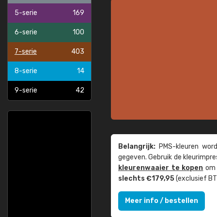
5-serie
169
6-serie
100
7-serie
403
8-serie
14
9-serie
42
Belangrijk:
PMS-kleuren worde
gegeven. Gebruik de kleur­impre
kleuren­waaier te kopen
om z
slechts €179,95
(exclusief BT
Meer info / bestellen