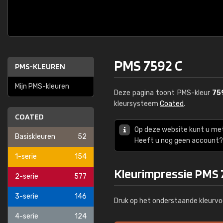
PMS 7592 C
PMS-KLEUREN
Mijn PMS-kleuren
Deze pagina toont PMS-kleur
75
kleursysteem
Coated
.
COATED
Op deze website kunt u me
Basiskleuren
52
Heeft u nog geen account? 
1-serie
154
Kleurimpressie PMS 
2-serie
577
3-serie
146
Druk op het onderstaande kleurvo
4-serie
124