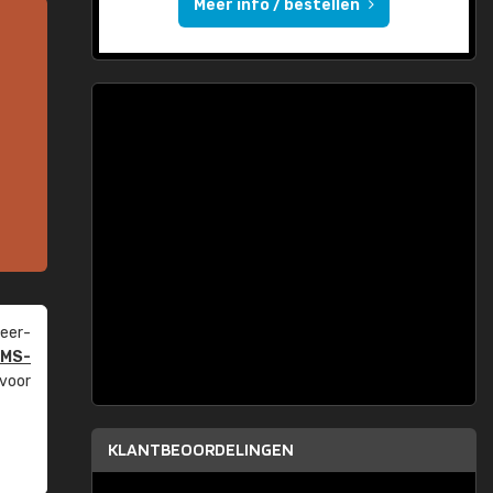
Meer info / bestellen
eer­
PMS-
 voor
KLANTBEOORDELINGEN